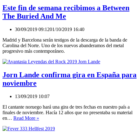
Maiden
en
Este fin de semana recibimos a Between
Rock
The Buried And Me
In
Rio
completo
30/09/2019 09:12
01/10/2019 16:40
Madrid y Barcelona serán testigos de la descarga de la banda de
Carolina del Norte. Uno de los nuevos abanderamos del metal
progresivo más contemporáneo.
Jorn Lande confirma gira en España para
noviembre
13/09/2019 10:07
El cantante noruego hará una gira de tres fechas en nuestro país a
finales de noviembre. Hacía 12 años que no presentaba su material
Jorn
en…
Read More »
Lande
confirma
gira