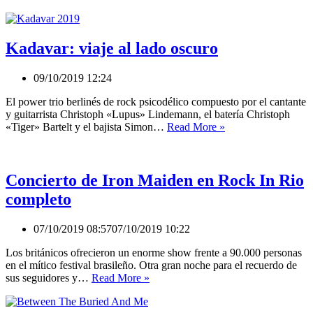
Kadavar: viaje al lado oscuro
09/10/2019 12:24
El power trio berlinés de rock psicodélico compuesto por el cantante
y guitarrista Christoph «Lupus» Lindemann, el batería Christoph
Kadavar:
«Tiger» Bartelt y el bajista Simon…
Read More »
viaje
al
lado
oscuro
Concierto de Iron Maiden en Rock In Rio
completo
07/10/2019 08:57
07/10/2019 10:22
Los británicos ofrecieron un enorme show frente a 90.000 personas
en el mítico festival brasileño. Otra gran noche para el recuerdo de
Concierto
sus seguidores y…
Read More »
de
Iron