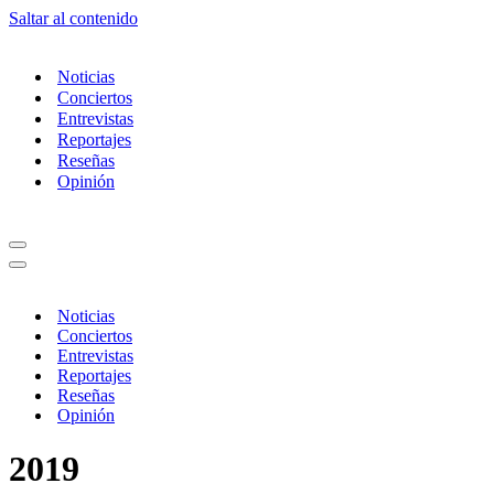
Saltar al contenido
Noticias
Conciertos
Entrevistas
Reportajes
Reseñas
Opinión
Menú
de
Menú
navegación
de
navegación
Noticias
Conciertos
Entrevistas
Reportajes
Reseñas
Opinión
2019