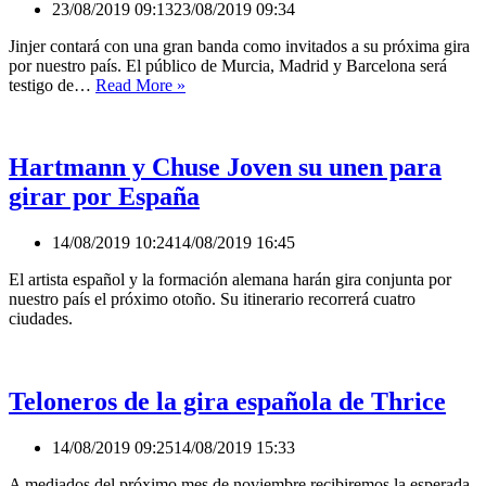
23/08/2019 09:13
23/08/2019 09:34
Jinjer contará con una gran banda como invitados a su próxima gira
por nuestro país. El público de Murcia, Madrid y Barcelona será
Teloneros
testigo de…
Read More »
de
lujo
para
la
Hartmann y Chuse Joven su unen para
gira
girar por España
española
de
Jinjer
14/08/2019 10:24
14/08/2019 16:45
El artista español y la formación alemana harán gira conjunta por
nuestro país el próximo otoño. Su itinerario recorrerá cuatro
ciudades.
Teloneros de la gira española de Thrice
14/08/2019 09:25
14/08/2019 15:33
A mediados del próximo mes de noviembre recibiremos la esperada