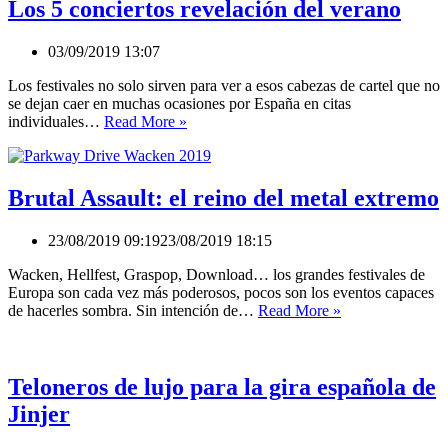
en
Los 5 conciertos revelación del verano
España
para
03/09/2019 13:07
noviembre
Los festivales no solo sirven para ver a esos cabezas de cartel que no
se dejan caer en muchas ocasiones por España en citas
Los
individuales…
Read More »
5
conciertos
revelación
del
Brutal Assault: el reino del metal extremo
verano
23/08/2019 09:19
23/08/2019 18:15
Wacken, Hellfest, Graspop, Download… los grandes festivales de
Europa son cada vez más poderosos, pocos son los eventos capaces
Brutal
de hacerles sombra. Sin intención de…
Read More »
Assault:
el
reino
del
Teloneros de lujo para la gira española de
metal
Jinjer
extremo