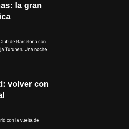
as: la gran
ica
 Club de Barcelona con
Tarja Turunen. Una noche
: volver con
al
id con la vuelta de