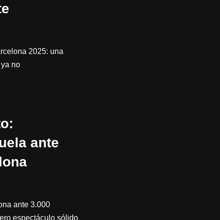
te
arcelona 2025: una
 ya no
o:
uela ante
lona
ona ante 3.000
ero espectáculo sólido