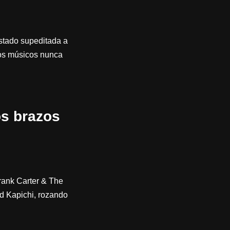
estado supeditada a
los músicos nunca
os brazos
rank Carter & The
id Kapichi, rozando