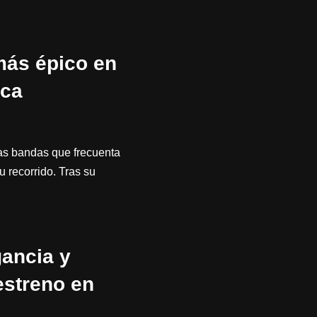
más épico en
ica
as bandas que frecuenta
u recorrido. Tras su
gancia y
estreno en