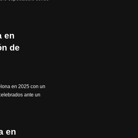
a en
ón de
elona en 2025 con un
celebrados ante un
a en