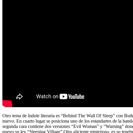
Otro tema de índole literaria es “Behind The Wall Of Sleep” con Butle
nuevo. En cuarto lugar se posiciona uno de los estandartes de la band
segunda cara contiene dos versiones “Evil Woman” y “Warning” dond
nuevo su ley “Sleeping Village”.Otro aliciente misterioso, es su tene