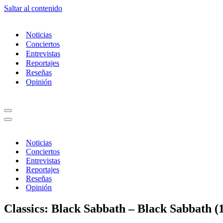
Saltar al contenido
Noticias
Conciertos
Entrevistas
Reportajes
Reseñas
Opinión
Menú
de
Menú
navegación
de
navegación
Noticias
Conciertos
Entrevistas
Reportajes
Reseñas
Opinión
Classics: Black Sabbath – Black Sabbath (