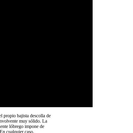
 propio bajista descolla de
 envolvente muy sólido. La
iente lóbrego impone de
 En cualquier caso,