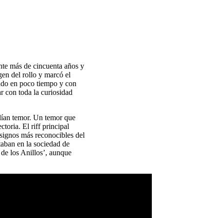
nte más de cincuenta años y
gen del rollo y marcó el
zado en poco tiempo y con
r con toda la curiosidad
ían temor. Un temor que
toria. El riff principal
 signos más reconocibles del
ntaban en la sociedad de
de los Anillos’, aunque