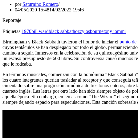
por
Saturnino Romero
04/05/2020 15:48
14/02/2022 19:46
Reportaje
Etiquetas:
1970
bill ward
black sabbath
ozzy osbourne
tony iommi
Birmingham y Black Sabbath tuvieron el honor de iniciar el
punto de 
cuyos tentáculos se han desplegado por todo el globo, permaneciendo i
camino a seguir. Inmersos en la celebración de su quincuagésimo ani
un escaso presupuesto de 600 libras. Su controversia causó muchos rec
que le rodeaba.
En términos musicales, comienzan con la homónima “Black Sabbath”
los cuatro integrantes querían trasladar al receptor y que conseguía teñ
cimentado sobre una progresión armónica de tres tonos enteros, abre l
cuarteto inglés. Las letras por otro lado han sido siempre objeto de p
aquella época. Sin embargo, en temas como “The Wizard” el segundo co
siempre dejando espacio para especulaciones. Esta canción sobresale