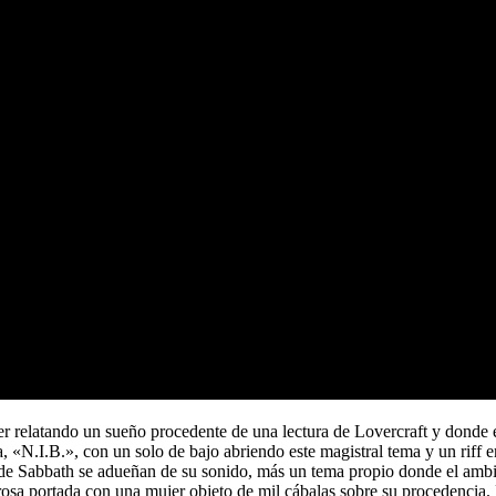
r relatando un sueño procedente de una lectura de Lovercraft y donde el
a, «N.I.B.», con un solo de bajo abriendo este magistral tema y un riff
e Sabbath se adueñan de su sonido, más un tema propio donde el amb
brosa portada con una mujer objeto de mil cábalas sobre su procedencia.