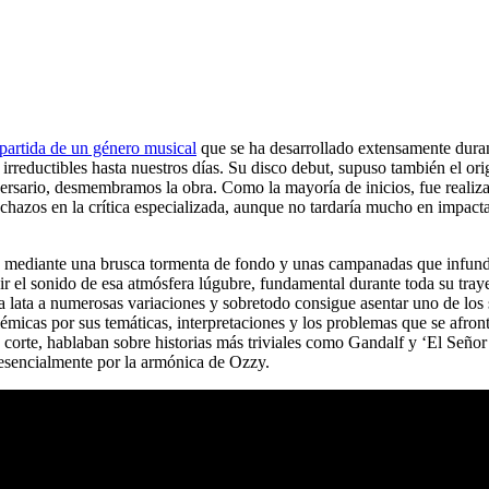
partida de un género musical
que se ha desarrollado extensamente dura
rreductibles hasta nuestros días. Su disco debut, supuso también el ori
versario, desmembramos la obra. Como la mayoría de inicios, fue reali
hazos en la crítica especializada, aunque no tardaría mucho en impacta
 mediante una brusca tormenta de fondo y unas campanadas que infund
ir el sonido de esa atmósfera lúgubre, fundamental durante toda su trayec
a lata a numerosas variaciones y sobretodo consigue asentar uno de los
olémicas por sus temáticas, interpretaciones y los problemas que se afro
rte, hablaban sobre historias más triviales como Gandalf y ‘El Señor 
 esencialmente por la armónica de Ozzy.