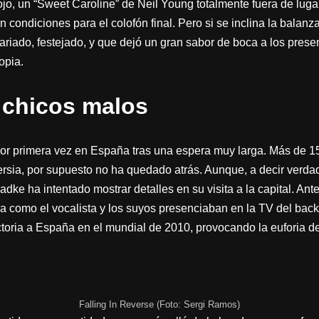
ojo, un “Sweet Caroline” de Neil Young totalmente fuera de lugar
n condiciones para el colofón final. Pero si se inclina la bala
variado, festejado, y que dejó un gran sabor de boca a los pres
opia.
 chicos malos
por primera vez en España tras una espera muy larga. Más de 1
rsia, por supuesto no ha quedado atrás. Aunque, a decir verdad
ke ha intentado mostrar detalles en su visita a la capital. Ante
sera como el vocalista y los suyos presenciaban en la TV del ba
ctoria a España en el mundial de 2010, provocando la euforia de
Falling In Reverse (Foto: Sergi Ramos)