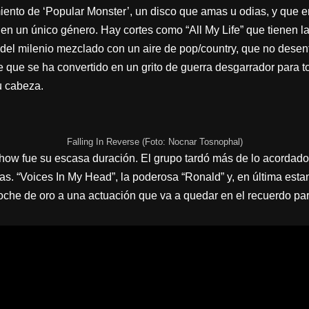
miento de ‘Popular Monster’, un disco que amas u odias, y que en
o en un único género. Hay cortes como “All My Life” que tienen
del milenio mezclado con un aire de pop/country, que no desent
te que se ha convertido en un grito de guerra desgarrador para 
u cabeza.
Falling In Reverse (Foto: Nocnar Tosnophal)
ow fue su escasa duración. El grupo tardó más de lo acordado
as. “Voices In My Head”, la poderosa “Ronald” y, en última est
roche de oro a una actuación que va a quedar en el recuerdo p