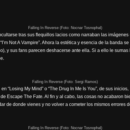
Falling In Reverse (Foto: Nocnar Tosnophal)
ltarse tras sus flequillos lacios como narraban las imágenes d
e “I’m Not A Vampire”. Ahora la estética y esencia de la banda s
o), y sus fans parecen deshacerse ante ella. Si a ello le suma
ue.
Falling In Reverse (Foto: Sergi Ramos)
n en “Losing My Mind” o “The Drug In Me Is You”, de sus inicios
 de Escape The Fate. Al fin y al cabo, las cosas no acabaron b
ar de donde vienes y no volver a cometer los mismos errores d
Falling In Reverse (Foto: Nocnar Tosnophal)