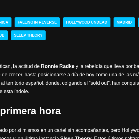
NICA
FALLING IN REVERSE
HOLLYWOOD UNDEAD
MADRID
LUB
SLEEP THEORY
ican, la actitud de
Ronnie Radke
y la rebeldía que lleva por 
 de crecer, hasta posicionarse a día de hoy como una de las más
al territorio español, donde, colgando el “sold out”, han conqui
e esta índole.
primera hora
llado por sí mismos en un cartel sin acompañantes, pero Holly
pocos y, en última instancia
Sleep Theory
. Estos últimos salta