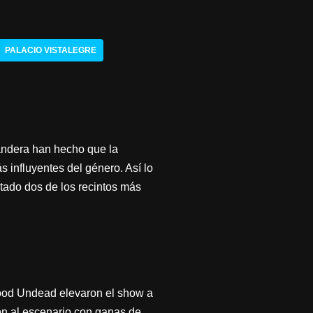
PALACIO VISTALEGRE
bandera han hecho que la
 influyentes del género. Así lo
stado dos de los recintos más
wood Undead elevaron el show a
ron al escenario con ganas de