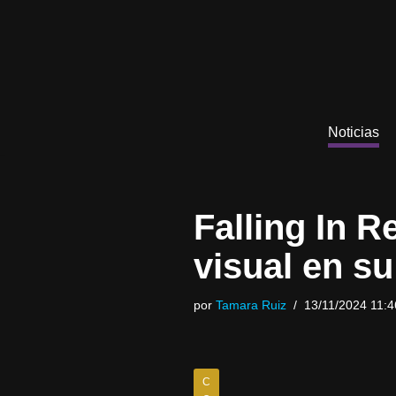
Saltar
al
contenido
Noticias
Falling In R
visual en s
por
Tamara Ruiz
13/11/2024 11:4
C