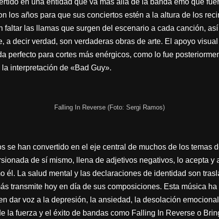
rtido en una entidad que va más allá de la banda emo que fuer
n los años para que sus conciertos estén a la altura de los rec
n faltar las llamas que surgen del escenario a cada canción, así
, a decir verdad, son verdaderas obras de arte. El apoyo visual
ida perfecto para cortes más enérgicos, como lo fue posteriorme
 la interpretación de «Bad Guy».
Falling In Reverse (Foto: Sergi Ramos)
tros se han convertido en el eje central de muchos de los temas d
torsionada de sí mismo, llena de adjetivos negativos, lo acepta 
 él. La salud mental y las declaraciones de identidad son tras
más transmite hoy en día de sus composiciones. Esta música ha 
 en dar voz a la depresión, la ansiedad, la desolación emociona
de la fuerza y el éxito de bandas como Falling In Reverse o Br