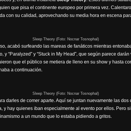
uien que pisa el continente europeo por primera vez. Calentar
ñida con su calidad, aprovechando su media hora en escena para
Sleep Theory (Foto: Nocnar Tosnophal)
uso, acabó surfeando las mareas de fanáticos mientras entonaba
, y “Paralyzed” y “Stuck in My Head”, que según parece darán 
uieron que el público se metiera de lleno en su show y hasta c
naba a continuación.
Sleep Theory (Foto: Nocnar Tosnophal)
ra darles de comer aparte. Aquí se juntan nuevamente las do
, y hay quienes iban especialmente al evento por ellos. Pero si
dinamismo a un mundo que lo estaba pidiendo a gritos.