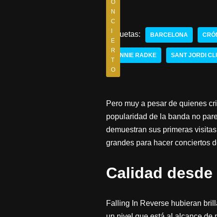
O
N
C
I
Etiquetas:
BARCELONA
CRÓ
E
R
RONNIE RADKE
SANT JORDI C
T
O
Pero muy a pesar de quienes crit
popularidad de la banda no pare
demuestran sus primeras visitas 
grandes para hacer conciertos d
Calidad desde 
Falling In Reverse hubieran bri
un nivel que está al alcance de 