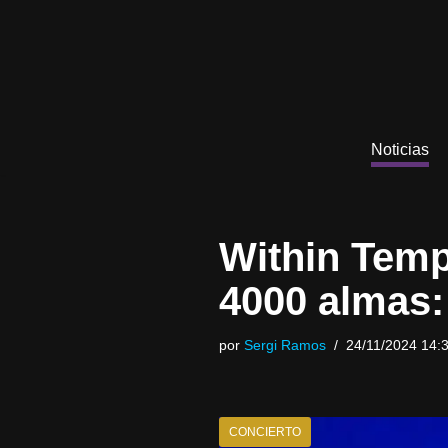
Saltar
al
contenido
Noticias
Within Temp
4000 almas: 
por
Sergi Ramos
24/11/2024 14:
CONCIERTO