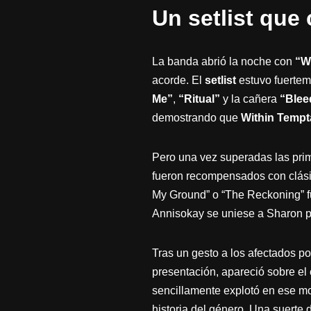
Un setlist que
La banda abrió la noche con
“W
acorde. El
setlist
estuvo fuertem
Me”
,
“Ritual”
y la cañera
“Blee
demostrando que
Within Tempt
Pero una vez superadas las prim
fueron recompensados con clási
My Ground” o “The Reckoning” fu
Annisokay se uniese a Sharon p
Tras un gesto a los afectados po
presentación, apareció sobre el
sencillamente explotó en ese mo
historia del género. Una suerte 