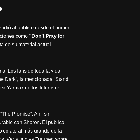
o
ndió al público desde el primer
nciones como
“Don’t Pray for
 de su material actual,
a. Los fans de toda la vida
he Dark”, la mencionada “Stand
lex Yarmak de los teloneros
“The Promise”. Ahí, sin
urable con Sharon. El publicó
o colateral más grande de la
ns. Ver a la diva Turunen sobre