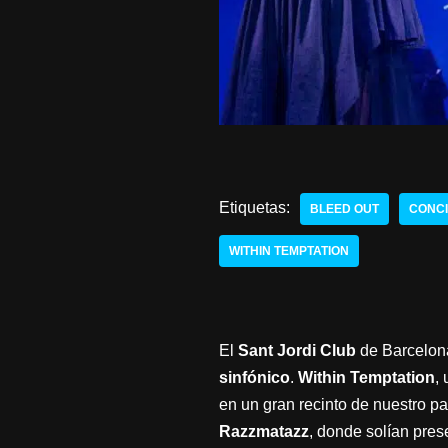
Etiquetas:
BLEED OUT
CONCI
WITHIN TEMPTATION
El
Sant Jordi Club
de Barcelona
sinfónico
.
Within Temptation
,
en un gran recinto de nuestro p
Razzmatazz
, donde solían pres