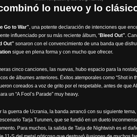
 combinó lo nuevo y lo clásic
e Go to War”
, una potente declaración de intenciones que ence
ente influenciado por su más reciente álbum, “
Bleed Out”
. Ca
d Out”
sonaron con el convencimiento de una banda que disfruta
ation
sigue en plena forma y con mucho que ofrecer.
eras cinco canciones, las nuevas, hubo espacio para la nostalgi
cos de álbumes anteriores. Éxitos atemporales como “Shot in t
eron coreados a voz de grito por el respetable, antes de que A
ara un “A Fool’s Parade” muy heavy.
r la guerra de Ucrania, la banda arrancó con su siguiente tema, 
 escenario Tarja Turunen, que se fundió en un dueto inconmens
mento. Para muchos, la salida de Tarja de Nightwish es el dañ
de 11-S del metal góticoso que destruyó ilusiones de muchos fa