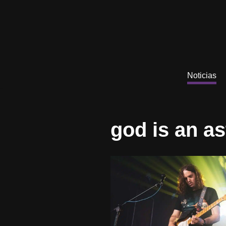
Saltar
al
contenido
Noticias
god is an a