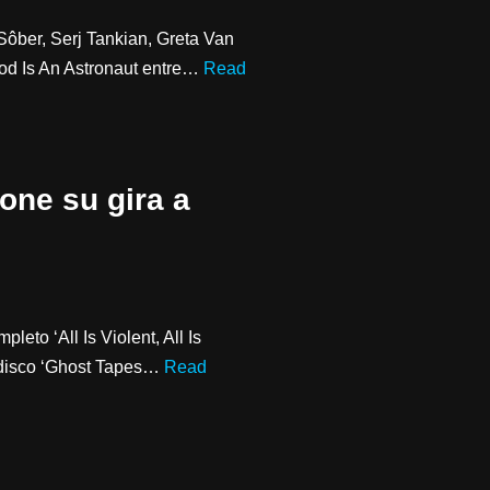
ôber, Serj Tankian, Greta Van
od Is An Astronaut entre…
Read
one su gira a
leto ‘All Is Violent, All Is
o disco ‘Ghost Tapes…
Read