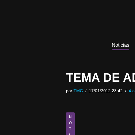
Saltar
al
contenido
Noticias
TEMA DE A
por
TMC
17/01/2012 23:42
4 c
N
O
T