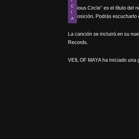
I
C
"Vicious Circle" es el título d
I
disposición. Podrás escucharlo e
A
La canción se incluirá en su nue
Records.
VEIL OF MAYA ha iniciado una 