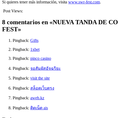
Si quieres tener más información, visita
www.swr-fest.com
.
Post Views:
772
8 comentarios en «NUEVA TANDA D
FEST»
Pingback:
Gifts
Pingback:
1xbet
Pingback:
pinco casino
Pingback:
จอสัมผัสอัจฉริยะ
Pingback:
visit the site
Pingback:
สล็อตเว็บตรง
Pingback:
aweb.kz
Pingback:
ติดเน็ต ais