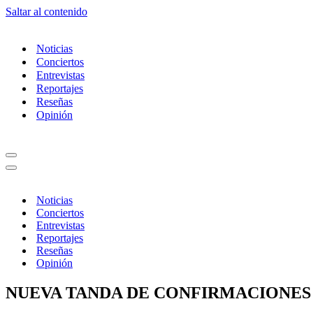
Saltar al contenido
Noticias
Conciertos
Entrevistas
Reportajes
Reseñas
Opinión
Menú
de
Menú
navegación
de
navegación
Noticias
Conciertos
Entrevistas
Reportajes
Reseñas
Opinión
NUEVA TANDA DE CONFIRMACIONES