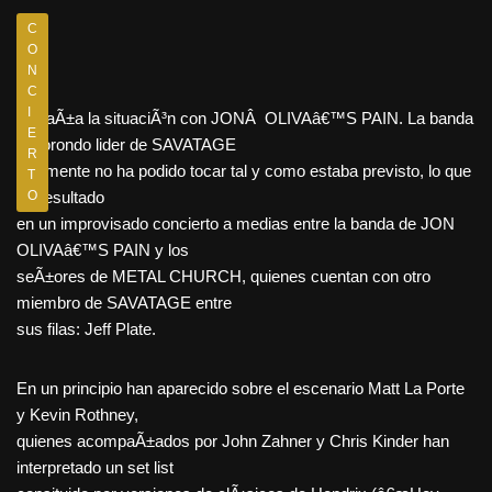
C
O
N
C
I
ExtraÃ±a la situaciÃ³n con JONÂ OLIVAâ€™S PAIN. La banda
E
del orondo lider de SAVATAGE
R
finalmente no ha podido tocar tal y como estaba previsto, lo que
T
ha resultado
O
en un improvisado concierto a medias entre la banda de JON
OLIVAâ€™S PAIN y los
seÃ±ores de METAL CHURCH, quienes cuentan con otro
miembro de SAVATAGE entre
sus filas: Jeff Plate.
En un principio han aparecido sobre el escenario Matt La Porte
y Kevin Rothney,
quienes acompaÃ±ados por John Zahner y Chris Kinder han
interpretado un set list