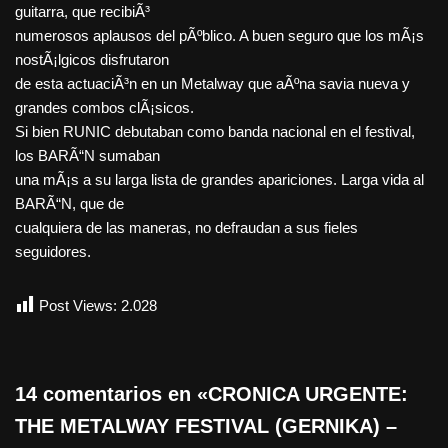
guitarra, que recibiÃ³
numerosos aplausos del pÃºblico. A buen seguro que los mÃ¡s
nostÃ¡lgicos disfrutaron
de esta actuaciÃ³n en un Metalway que aÃºna savia nueva y
grandes combos clÃ¡sicos.
Si bien RUNIC debutaban como banda nacional en el festival,
los BARÃ“N sumaban
una mÃ¡s a su larga lista de grandes apariciones. Larga vida al
BARÃ“N, que de
cualquiera de las maneras, no defraudan a sus fieles
seguidores.
Post Views:
2.028
14 comentarios en «CRONICA URGENTE:
THE METALWAY FESTIVAL (GERNIKA) –