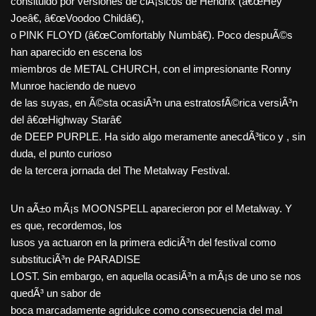
consituido por versiones de clÃ¡sicos de Hendrix (â€œHey
Joeâ€, â€œVoodoo Childâ€),
o PINK FLOYD (â€œComfortably Numbâ€). Poco despuÃ©s
han aparecido en escena los
miembros de METAL CHURCH, con el impresionante Ronny
Munroe haciendo de nuevo
de las suyas, en Ã©sta ocasiÃ³n una estratosfÃ©rica versiÃ³n
del â€œHighway Starâ€
de DEEP PURPLE. Ha sido algo meramente anecdÃ³tico y , sin
duda, el punto curioso
de la tercera jornada del The Metalway Festival.
Un aÃ±o mÃ¡s MOONSPELL aparecieron por el Metalway. Y
es que, recordemos, los
lusos ya actuaron en la primera ediciÃ³n del festival como
substituciÃ³n de PARADISE
LOST. Sin embargo, en aquella ocasiÃ³n a mÃ¡s de uno se nos
quedÃ³ un sabor de
boca marcadamente agridulce como consecuencia del mal