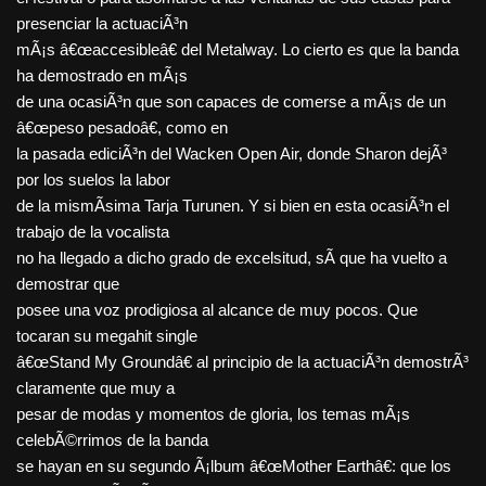
presenciar la actuaciÃ³n
mÃ¡s â€œaccesibleâ€ del Metalway. Lo cierto es que la banda
ha demostrado en mÃ¡s
de una ocasiÃ³n que son capaces de comerse a mÃ¡s de un
â€œpeso pesadoâ€, como en
la pasada ediciÃ³n del Wacken Open Air, donde Sharon dejÃ³
por los suelos la labor
de la mismÃ­sima Tarja Turunen. Y si bien en esta ocasiÃ³n el
trabajo de la vocalista
no ha llegado a dicho grado de excelsitud, sÃ­ que ha vuelto a
demostrar que
posee una voz prodigiosa al alcance de muy pocos. Que
tocaran su megahit single
â€œStand My Groundâ€ al principio de la actuaciÃ³n demostrÃ³
claramente que muy a
pesar de modas y momentos de gloria, los temas mÃ¡s
celebÃ©rrimos de la banda
se hayan en su segundo Ã¡lbum â€œMother Earthâ€: que los