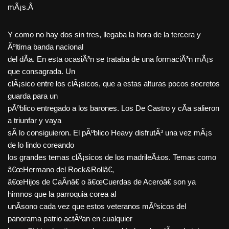
mÃ¡s.Â
Y como no hay dos sin tres, llegaba la hora de la tercera y
Ãºltima banda nacional
del dÃ­a. En esta ocasiÃ³n se trataba de una formaciÃ³n mÃ¡s
que consagrada. Un
clÃ¡sico entre los clÃ¡sicos, que a estas alturas pocos secretos
guarda para un
pÃºblico entregado a los barones. Los De Castro y cÃ­a salieron
a triunfar y vaya
sÃ­ lo consiguieron. El pÃºblico Heavy disfrutÃ³ una vez mÃ¡s
de lo lindo coreando
los grandes temas clÃ¡sicos de los madrileÃ±os. Temas como
â€œHermano del Rock&Rollâ€,
â€œHijos de CaÃ­nâ€ o â€œCuerdas de Aceroâ€ son ya
himnos que la parroquia corea al
unÃ­sono cada vez que estos veteranos mÃºsicos del
panorama patrio actÃºan en cualquier