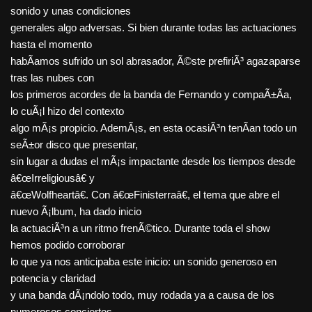
sonido y unas condiciones
generales algo adversas. Si bien durante todas las actuaciones
hasta el momento
habÃ­amos sufrido un sol abrasador, Ã©ste prefiriÃ³ agazaparse
tras las nubes con
los primeros acordes de la banda de Fernando y compaÃ±Ã­a,
lo cuÃ¡l hizo del contexto
algo mÃ¡s propicio. AdemÃ¡s, en esta ocasiÃ³n tenÃ­an todo un
seÃ±or disco que presentar,
sin lugar a dudas el mÃ¡s impactante desde los tiempos desde
â€œIrreligiousâ€ y
â€œWolfheartâ€. Con â€œFinisterraâ€, el tema que abre el
nuevo Ã¡lbum, ha dado inicio
la actuaciÃ³n a un ritmo frenÃ©tico. Durante toda el show
hemos podido corroborar
lo que ya nos anticipaba este inicio: un sonido generoso en
potencia y claridad
y una banda dÃ¡ndolo todo, muy rodada ya a causa de los
numerosos conciertos