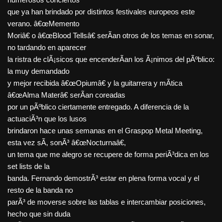
que ya han brindado por distintos festivales europeos este
verano. â€œMemento
Moriâ€ o â€œBlood Tellsâ€ serÃ­an otros de los temas en sonar,
no tardando en aparecer
la ristra de clÃ¡sicos que encenderÃ­an los Ã¡nimos del pÃºblico:
la muy demandado
y mejor recibida â€œOpiumâ€ y la guitarrera y mÃ­tica
â€œAlma Materâ€ serÃ­an coreadas
por un pÃºblico ciertamente entregado. A diferencia de la
actuaciÃ³n que los lusos
brindaron hace unas semanas en el Graspop Metal Meeting,
esta vez sÃ­, sonÃ³ â€œNocturnaâ€,
un tema que me alegro se recupere de forma periÃ³dica en los
set lists de la
banda. Fernando demostrÃ³ estar en plena forma vocal y el
resto de la banda no
parÃ³ de moverse sobre las tablas e intercambiar posiciones,
hecho que sin duda