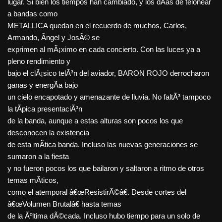
lugar. Si bien los tiempos han cambiado, y los dÃ­as de telonear
a bandas como
METALLICA quedan en el recuerdo de muchos, Carlos,
Armando, Ãngel y JosÃ© se
exprimen al mÃ¡ximo en cada concierto. Con las luces ya a
pleno rendimiento y
bajo el clÃ¡sico telÃ³n del aviador, BARON ROJO derrocharon
ganas y energÃ­a bajo
un cielo encapotado y amenazante de lluvia. No faltÃ³ tampoco
la tÃ­pica presentaciÃ³n
de la banda, aunque a estas alturas son pocos los que
desconocen la existencia
de esta mÃ­tica banda. Incluso las nuevas generaciones se
sumaron a la fiesta
y no fueron pocos los que bailaron y saltaron a ritmo de otros
temas mÃ­ticos,
como el atemporal â€œResistirÃ©â€. Desde cortes del
â€œVolumen Brutalâ€ hasta temas
de la Ãºltima dÃ©cada. Incluso hubo tiempo para un solo de