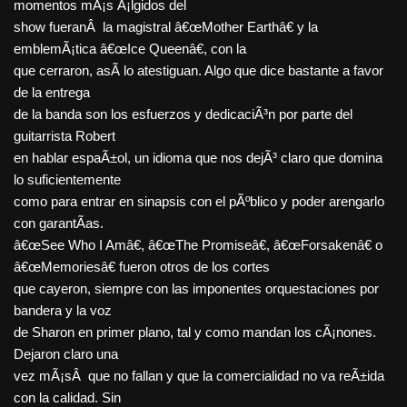
momentos mÃ¡s Ã¡lgidos del
show fueranÂ la magistral â€œMother Earthâ€ y la
emblemÃ¡tica â€œIce Queenâ€, con la
que cerraron, asÃ­ lo atestiguan. Algo que dice bastante a favor
de la entrega
de la banda son los esfuerzos y dedicaciÃ³n por parte del
guitarrista Robert
en hablar espaÃ±ol, un idioma que nos dejÃ³ claro que domina
lo suficientemente
como para entrar en sinapsis con el pÃºblico y poder arengarlo
con garantÃ­as.
â€œSee Who I Amâ€, â€œThe Promiseâ€, â€œForsakenâ€ o
â€œMemoriesâ€ fueron otros de los cortes
que cayeron, siempre con las imponentes orquestaciones por
bandera y la voz
de Sharon en primer plano, tal y como mandan los cÃ¡nones.
Dejaron claro una
vez mÃ¡sÂ que no fallan y que la comercialidad no va reÃ±ida
con la calidad. Sin