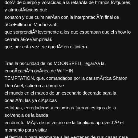
dotÃ³ de cuerpo y voracidad a la retahÃ­la de himnos lÃºgubres
y atmosfÃ©ricos que
sonaron y que culminarÃ­an con la interpretaciÃ³n final de
â€œFullmoon Madnessâ€,
que sorprendiÃ³ levemente a los que esperaban que el show lo
cerrara â€œVampiriaâ€
que, por esta vez, se quedÃ³ en el tintero.
Tras la oscuridad de los MOONSPELL llegarÃ­a la
ensoÃ±aciÃ³n onÃ­rica de WITHIN
TEMPTATION, que, comandados por la carismÃ¡tica Sharon
Den Adel, salieron a comerse
el mundo en el marco de un escenario decorado para la
ocasiÃ³n: las ya clÃ¡sicas
estatuas, enredaderas y columnas fueron testigos de la
solvencia de la banda
en directo. MÃ¡s de un vecino de la localidad aprovechÃ³ el
momento para visitar
el festival o para asomarse a las ventanas de sus casas para