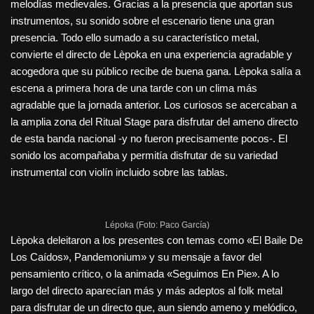
melodías medievales. Gracias a la presencia que aportan sus
instrumentos, su sonido sobre el escenario tiene una gran
presencia. Todo ello sumado a su característico metal,
convierte el directo de Lèpoka en una experiencia agradable y
acogedora que su público recibe de buena gana. Lèpoka salía a
escena a primera hora de una tarde con un clima más
agradable que la jornada anterior. Los curiosos se acercaban a
la amplia zona del Ritual Stage para disfrutar del ameno directo
de esta banda nacional -y no fueron precisamente pocos-. El
sonido los acompañaba y permitía disfrutar de su variedad
instrumental con violín incluido sobre las tablas.
Lépoka (Foto: Paco García)
Lèpoka deleitaron a los presentes con temas como «El Baile De
Los Caídos», Pandemonium» y su mensaje a favor del
pensamiento crítico, o la animada «Seguimos En Pie». A lo
largo del directo aparecían más y más adeptos al folk metal
para disfrutar de un directo que, aun siendo ameno y melódico,