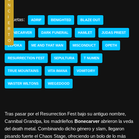
N
C
I
Etiquetas:
ADRIF
BENIGHTED
BLAZE OUT
E
R
BONECARVER
DARK FUNERAL
HAMLET
JUDAS PRIEST
T
O
LEPOKA
ME AND THAT MAN
MISCONDUCT
OPETH
RESURRECTION FEST
SEPULTURA
T NUMEN
TRUE MOUNTAINS
VITA IMANA
VOMITORY
WASTER WILTONS
WIEGEDOOD
Tras pasar por el Resurrection Fest bajo su antiguo nombre,
Cannibal Grandpa, los madrileños
Bonecarver
abrieron la veda
del death metal. Combinando dicho género y slam, llegaron
pisando fuerte el Chaos Stage, ofreciendo un bolo de lo más