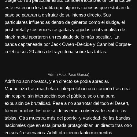
Stage con su particular estilo. La nueva localización céntrica de
este escenario les facilita que algunos curiosos que estaban de
paso se pararan a disfrutar de su intenso directo. Sus
particulares influencias dentro de géneros como el sludge, el
post metal y sus voces rasgadas y agudas cuál vocalista de
black metal aportaron un resultado de lo más peculiar. La
banda capitaneada por Jack Owen -Deicide y Cannibal Corpse-
celebra sus 20 años de trayectoria sobre las tablas.
Adrift (Foto: Paco García)
Adrift no son novatos, y en directo se podía apreciar.
Machetazo tras machetazo interpretaban una canción tras otra
sin respiro, sin interacción con el público, solo una pura
expulsión de brutalidad. Pese a no abarrotar del todo el Desert,
fueron muchos los que se detuvieron a observarlos sobre las
tablas. Otra muestra más del podrío -y variedad- de las bandas
nacionales que en esta jornada protagonizan un directo tras otro
en sus 4 escenarios. Adrift ofrecieron tanto momentos