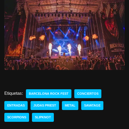
Etiquetas:
BARCELONA ROCK FEST
CONCIERTOS
ENTRADAS
JUDAS PRIEST
METAL
SAVATAGE
SCORPIONS
SLIPKNOT