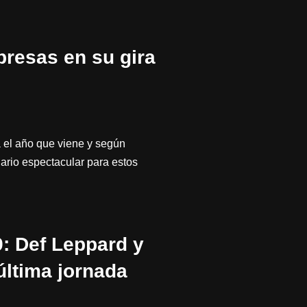
presas en su gira
a el año que viene y según
ario espectacular para estos
: Def Leppard y
última jornada