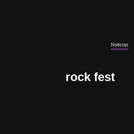
Saltar
al
contenido
Noticias
rock fest