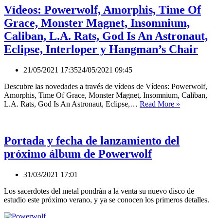
Vídeos: Powerwolf, Amorphis, Time Of
Grace, Monster Magnet, Insomnium,
Caliban, L.A. Rats, God Is An Astronaut,
Eclipse, Interloper y Hangman’s Chair
21/05/2021 17:35
24/05/2021 09:45
Descubre las novedades a través de vídeos de Vídeos: Powerwolf,
Amorphis, Time Of Grace, Monster Magnet, Insomnium, Caliban,
Vídeos:
L.A. Rats, God Is An Astronaut, Eclipse,…
Read More »
Powerwolf,
Amorphis,
Time
Of
Portada y fecha de lanzamiento del
Grace,
próximo álbum de Powerwolf
Monster
Magnet,
Insomnium,
31/03/2021 17:01
Caliban,
L.A.
Los sacerdotes del metal pondrán a la venta su nuevo disco de
Rats,
estudio este próximo verano, y ya se conocen los primeros detalles.
God
Is