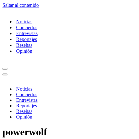
Saltar al contenido
Noticias
Conciertos
Entrevistas
Reportajes
Reseñas
Opinión
Menú
de
Menú
navegación
de
navegación
Noticias
Conciertos
Entrevistas
Reportajes
Reseñas
Opinión
powerwolf