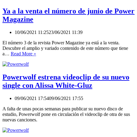
en
2021:
Ya a la venta el número de junio de Power
Bullhead
Magazine
City
Festival
10/06/2021 11:25
23/06/2021 11:39
El número 3 de la revista Power Magazine ya está a la venta.
Descubre el amplio y variado contenido de este número que tiene
Ya
a…
Read More »
a
la
venta
el
Powerwolf estrena videoclip de su nuevo
número
single con Alissa White-Gluz
de
junio
de
09/06/2021 17:54
09/06/2021 17:55
Power
Magazine
A falta de unas pocas semanas para publicar su nuevo disco de
estudio, Powerwolf pone en circulación el videoclip de otra de sus
nuevas canciones.