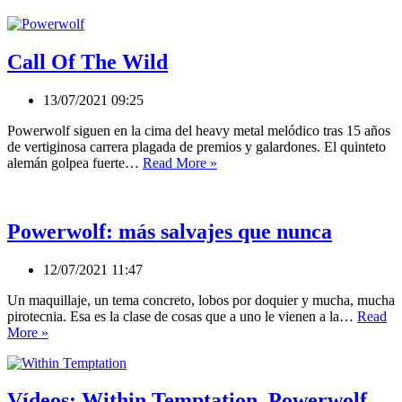
Call Of The Wild
13/07/2021 09:25
Powerwolf siguen en la cima del heavy metal melódico tras 15 años
de vertiginosa carrera plagada de premios y galardones. El quinteto
Call
alemán golpea fuerte…
Read More »
Of
The
Wild
Powerwolf: más salvajes que nunca
12/07/2021 11:47
Un maquillaje, un tema concreto, lobos por doquier y mucha, mucha
pirotecnia. Esa es la clase de cosas que a uno le vienen a la…
Read
Powerwolf:
More »
más
salvajes
que
nunca
Vídeos: Within Temptation, Powerwolf,