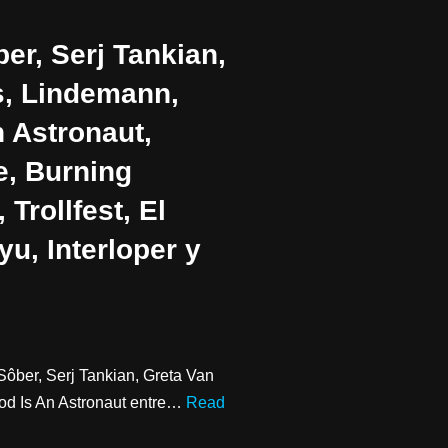
er, Serj Tankian,
s, Lindemann,
 Astronaut,
e, Burning
Trollfest, El
yu, Interloper y
ôber, Serj Tankian, Greta Van
od Is An Astronaut entre…
Read