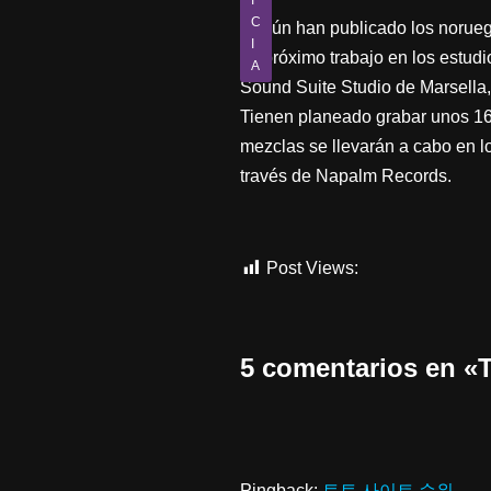
I
C
Según han publicado los norue
I
su próximo trabajo en los estudi
A
Sound Suite Studio de Marsella,
Tienen planeado grabar unos 16-
mezclas se llevarán a cabo en l
través de Napalm Records.
Post Views:
488
5 comentarios en
Pingback:
토토 사이트 순위