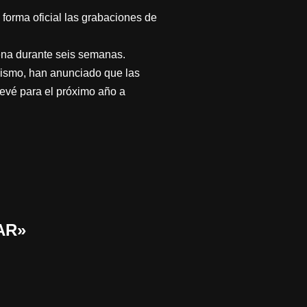
rma oficial las grabaciones de
aena durante seis semanas.
 mismo, han anunciado que las
revé para el próximo año a
AR»