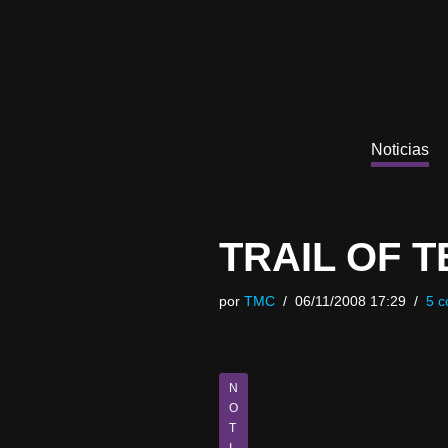
Saltar
al
contenido
Noticias
TRAIL OF 
por
TMC
06/11/2008 17:29
5 c
N
O
T