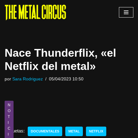
Saltar
al
contenido
Nace Thunderflix, «el
Netflix del metal»
por
Sara Rodriguez
05/04/2023 10:50
N
O
T
I
C
Etiquetas:
DOCUMENTALES
METAL
NETFLIX
I