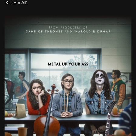
‘Kill ‘Em All’.