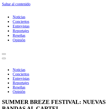
Saltar al contenido
Noticias
Conciertos
Entrevistas
Reportajes
Reseñas
Opinión
Menú
de
Menú
navegación
de
navegación
Noticias
Conciertos
Entrevistas
Reportajes
Reseñas
Opinión
SUMMER BREZE FESTIVAL: NUEVAS
BANDAS AL CARTEL