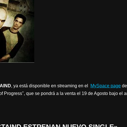
AIND
, ya está disponible en streaming en el
MySpace page
de 
of Progress", que se pondrá a la venta el 19 de Agosto bajo el 
 «STAIND ESTRENAN NUEVO SINGLE»