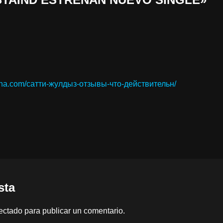
lina.com/сатти-жулдыз-отзывы-что-действительн/
sta
ectado
para publicar un comentario.