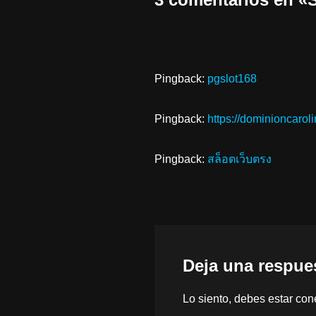
Pingback:
pgslot168
Pingback:
https://dominioncaro
Pingback:
สล็อตเว็บตรง
Deja una respue
Lo siento, debes estar
con