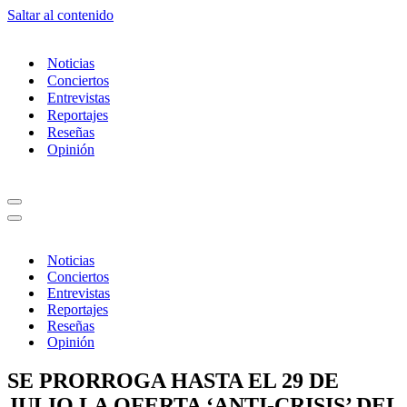
Saltar al contenido
Noticias
Conciertos
Entrevistas
Reportajes
Reseñas
Opinión
Menú
de
Menú
navegación
de
navegación
Noticias
Conciertos
Entrevistas
Reportajes
Reseñas
Opinión
SE PRORROGA HASTA EL 29 DE
JULIO LA OFERTA ‘ANTI-CRISIS’ DEL