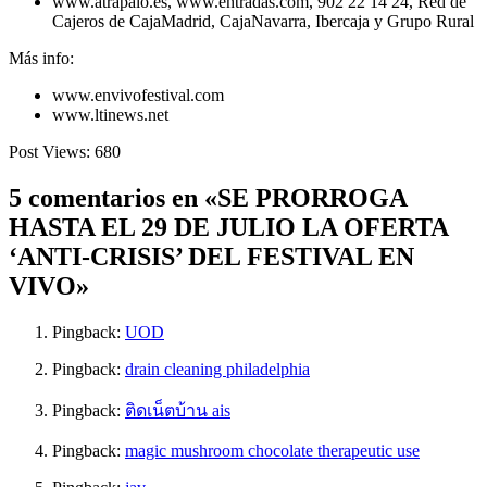
www.atrapalo.es, www.entradas.com, 902 22 14 24, Red de
Cajeros de CajaMadrid, CajaNavarra, Ibercaja y Grupo Rural
Más info:
www.envivofestival.com
www.ltinews.net
Post Views:
680
5 comentarios en «SE PRORROGA
HASTA EL 29 DE JULIO LA OFERTA
‘ANTI-CRISIS’ DEL FESTIVAL EN
VIVO»
Pingback:
UOD
Pingback:
drain cleaning philadelphia
Pingback:
ติดเน็ตบ้าน ais
Pingback:
magic mushroom chocolate therapeutic use