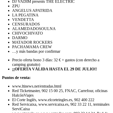
DJ VADIM presents THE ELECTRIC
ZPU
ANGELUS APATRIDA
LA PEGATINA
VENDETTA
CENSURADOS
ALAMEDADOSOULNA
CHIVOCHIVATO
DARMO
MATADOR ROCKERS
PACHAMAMA CREW
…y más bandas por confirmar
Precio oferta bono 3 días: 32 € + gastos (con derecho a
camping gratuito)
¡¡OFERTA VÁLIDA HASTA EL 29 DE JULIO!!
Puntos de venta:
www.ltinews.net/entradas.html
Red Ticketmaster, 902 15 00 25, FNAC, Carrefour, oficinas
HalcónViajes
El Corte Inglés, www.elcorteingles.es, 902 400 222
Red Servicaixa, www.servicaixa.es, 902 33 22 11, terminales
ServiCaixa