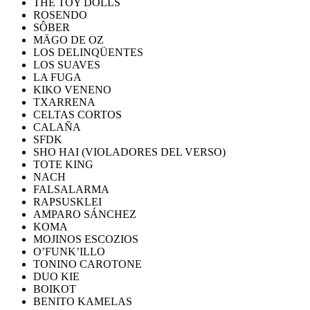
THE TOY DOLLS
ROSENDO
SÔBER
MÄGO DE OZ
LOS DELINQÜENTES
LOS SUAVES
LA FUGA
KIKO VENENO
TXARRENA
CELTAS CORTOS
CALAÑA
SFDK
SHO HAI (VIOLADORES DEL VERSO)
TOTE KING
NACH
FALSALARMA
RAPSUSKLEI
AMPARO SÁNCHEZ
KOMA
MOJINOS ESCOZIOS
O’FUNK’ILLO
TONINO CAROTONE
DUO KIE
BOIKOT
BENITO KAMELAS