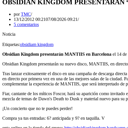
OBSIDIAN KINGDOM PRESENTARÁN “
por
TMC
13/12/2012 00:21
07/08/2026 09:21
5 comentarios
Noticia
Etiquetas:
obsidiam kingdom
Obsidian Kingdom presentarán MANTIIS en Barcelona
el 14 de
Obsidian Kingdom presentarán su nuevo disco, MANTIIS, en directo e
Tras lanzar exitosamente el disco en una campaña de descarga directa 
en directo por primera vez en una de las mejores salas de la ciudad. 
complementar la experiencia de MANTIIS, que será interpretado de pri
Fiar, cantante de los míticos Foscor, hará su aparición como invitado 
mezcla de temas de Dawn's Death to Dusk y material nuevo para su p
¡Un concierto que no te puedes perder!
Compra ya tus entradas: 6? anticipada y 9? en taquilla. V
enta online en la tienda del grupo:
http://obsidiankingdom.bandcamp.c