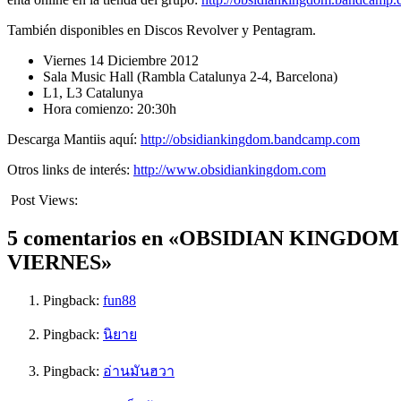
También disponibles en Discos Revolver y Pentagram.
Viernes 14 Diciembre 2012
Sala Music Hall (Rambla Catalunya 2-4, Barcelona)
L1, L3 Catalunya
Hora comienzo: 20:30h
Descarga Mantiis aquí:
http://obsidiankingdom.bandcamp.com
Otros links de interés:
http://www.obsidiankingdom.com
Post Views:
553
5 comentarios en «OBSIDIAN KINGD
VIERNES»
Pingback:
fun88
Pingback:
นิยาย
Pingback:
อ่านมันฮวา