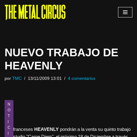
Saltar
al
contenido
NUEVO TRABAJO DE
HEAVENLY
por
TMC
13/11/2009 13:01
4 comentarios
N
O
T
I
C
Los franceses
HEAVENLY
pondrán a la venta su quinto trabajo
I
de estudio "Carpe Diem", el próximo 18 de Diciembre a través