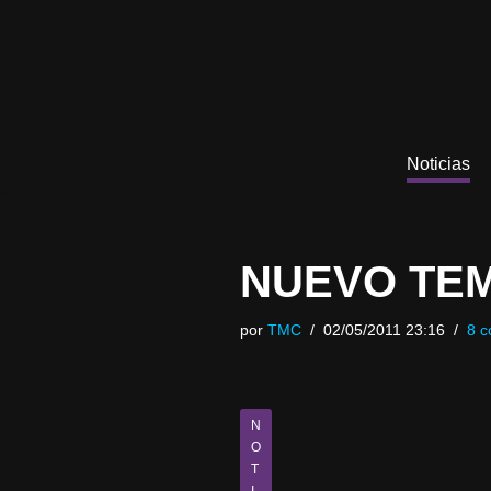
Saltar
al
contenido
Noticias
NUEVO TEM
por
TMC
02/05/2011 23:16
8 c
N
O
T