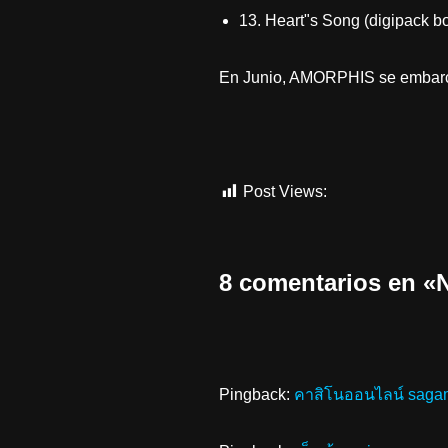
13. Heart"s Song (digipack bo
En Junio, AMORPHIS se embarcar
Post Views:
550
8 comentarios en
Pingback:
คาสิโนออนไลน์ saga