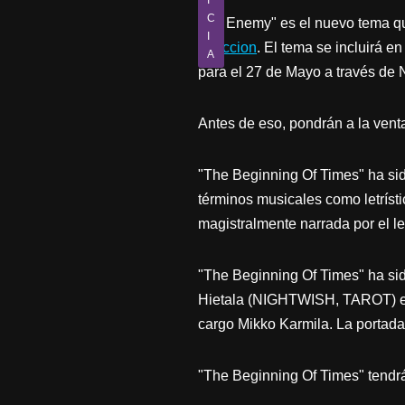
I
C
"My Enemy" es el nuevo tema qu
I
direccion
. El tema se incluirá e
A
para el 27 de Mayo a través de 
Antes de eso, pondrán a la venta
"The Beginning Of Times" ha si
términos musicales como letrísti
magistralmente narrada por el le
"The Beginning Of Times" ha sid
Hietala (NIGHTWISH, TAROT) en 
cargo Mikko Karmila. La portada,
"The Beginning Of Times" tendrá e