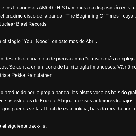
e los finlandeses AMORPHIS han puesto a disposición en stre
n el próximo disco de la banda. "The Beginning Of Times", cuya p
Nuclear Blast Records.
 el single "You I Need", en este mes de Abril.
do descrito en una nota de prensa como “el disco más comple
cos. Se centra en un icono de la mitología finlandeses, Väinämö
trista Pekka Kainulainen.
o producido por la propia banda; las pistas vocales ha sido g
sus estudios de Kuopio. Al igual que sus anteriores trabajos,
 que puedes verla al final de esta noticia, ha sido creada por T
l siguiente track-list: