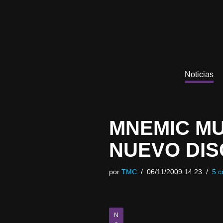
Saltar
al
contenido
Noticias
MNEMIC MU
NUEVO DI
por
TMC
06/11/2009 14:23
5 c
N