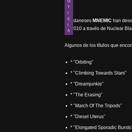
O
T
I
C
Los daneses
MNEMIC
han desve
I
de 2010 a través de Nuclear Blas
A
Algunos de los títulos que enc
* "Orbiting"
* "Climbing Towards Stars"
* "Dreamjunkie"
* "The Erasing"
* "March Of The Tripods"
* "Diesel Uterus"
* "Elongated Sporadic Bursts