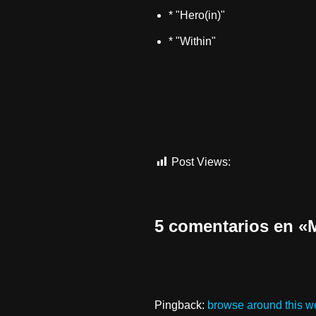
* "Hero(in)"
* "Within"
Post Views:
410
5 comentarios en
Pingback:
browse around this w