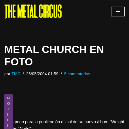
Saltar
al
contenido
METAL CHURCH EN
FOTO
por
TMC
26/05/2004 01:59
5 comentarios
N
O
T
I
C
Falta poco para la publicación oficial de su nuevo álbum “Weight
I
Of The World”