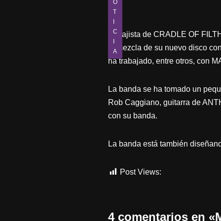
O
T
I
C
El bajista de CRADLE OF FILTH
I
la mezcla de su nuevo disco con
A
ha trabajado, entre otros, 
La banda se ha tomado un pequ
Rob Caggiano, guitarra de ANTH
con su banda.
La banda está también diseñand
Post Views:
440
4 comentarios en