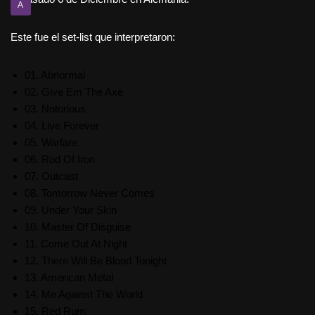
A
Este fue el set-list que interpretaron:
01. Abnormal
02. Give Em The Axe
03. Notorious
04. Live Forever
05. Warfare
06. Rod Of Iron
07. Outcast
08. Tomorrow Never Comes
09. Under Your Skin
10. Master Of Disguise
11. Come Out At Night
12. There Will Be Blood Tonight
13. American Metal
14. Me Against The World
15. Red Rum