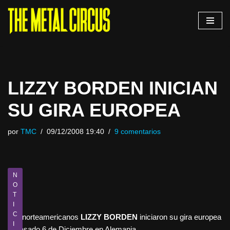
Saltar
al
contenido
LIZZY BORDEN INICIAN
SU GIRA EUROPEA
por
TMC
09/12/2008 19:40
9 comentarios
N
O
T
I
C
Los norteamericanos
LIZZY BORDEN
iniciaron su gira europea
I
el pasado 6 de Diciembre en Alemania.