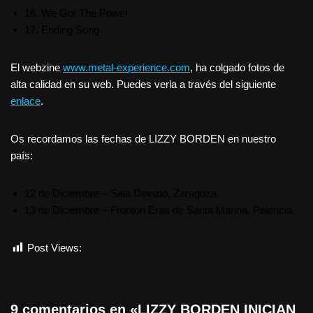
16. We Got The Power
17. Ending Song
El webzine
www.metal-experience.com
, ha colgado fotos de
alta calidad en su web. Puedes verla a través del siguiente
enlace
.
Os recordamos las fechas de LIZZY BORDEN en nuestro
país:
12 de Diciembre – Sala Devizio, Zaragoza.
13 de Diciembre – Frontón Eras de Santa Marina, Palencia.
Post Views:
581
9 comentarios en «LIZZY BORDEN INICIAN