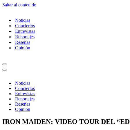
Saltar al contenido
Noticias
Conciertos
Entrevistas
Reportajes
Reseñas
Opinión
Menú
de
Menú
navegación
de
navegación
Noticias
Conciertos
Entrevistas
Reportajes
Reseñas
Opinión
IRON MAIDEN: VIDEO TOUR DEL “E