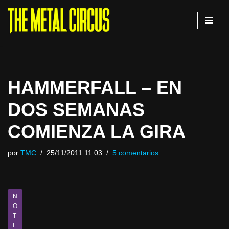
Saltar
al
contenido
HAMMERFALL – EN
DOS SEMANAS
COMIENZA LA GIRA
por
TMC
25/11/2011 11:03
5 comentarios
N
O
T
I