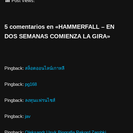
Post Views:
723
5 comentarios en «HAMMERFALL – EN
DOS SEMANAS COMIENZA LA GIRA»
Pingback:
สล็อตออนไลน์เกาหลี
Pingback:
pg168
Pingback:
ลงทุนแฟรนไชส์
Pingback:
jav
Pingback:
Oleksandr Usyk Biografia Rekord Zarobki