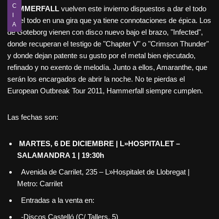
C
HAMMERFALL
vuelven este invierno dispuestos a dar el todo
I
por el todo en una gira que ya tiene connotaciones de épica. Los
A
de Goteborg vienen con disco nuevo bajo el brazo, "Infected",
donde recuperan el testigo de "Chapter V" o "Crimson Thunder"
y donde dejan patente su gusto por el metal bien ejecutado,
refinado y no exento de melodía. Junto a ellos, Amaranthe, que
serán los encargados de abrir la noche. No te pierdas el
European Outbreak Tour 2011, Hammerfall siempre cumplen.
Las fechas son:
MARTES, 6 DE DICIEMBRE | L»HOSPITALET –
SALAMANDRA 1 | 19:30h
Avenida de Carrilet, 235 – L»Hospitalet de Llobregat |
Metro: Carrilet
Entradas a la venta en:
-Discos Castelló (C/ Tallers, 5)