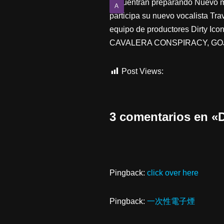
encuentran preparando Nuevo mat
A
participa su nuevo vocalista T
equipo de productores Dirty Ico
CAVALERA CONSPIRACY, GOJ
Post Views:
484
3 comentarios en
Pingback:
click over here
Pingback:
一次性電子煙