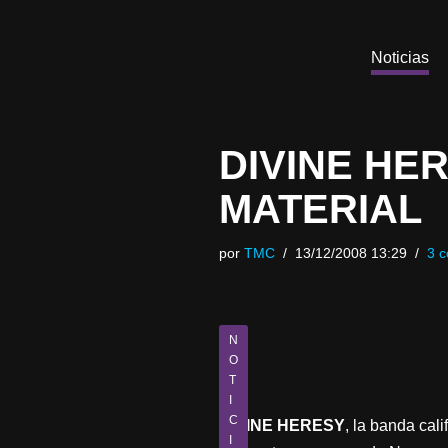
Saltar
Noticias
al
contenido
DIVINE HE
MATERIAL
por
TMC
13/12/2008 13:29
3 c
N
O
T
I
C
DIVINE HERESY
, la banda cal
I