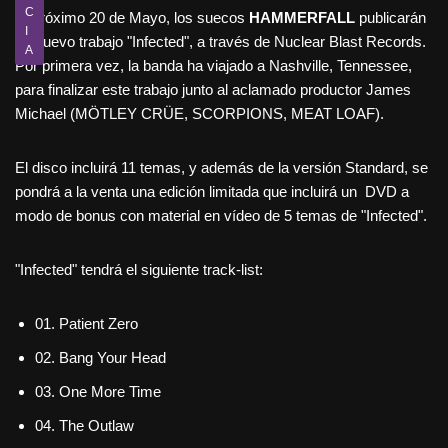
C
El próximo 20 de Mayo, los suecos
HAMMERFALL
publicarán
I
su nuevo trabajo "Infected", a través de Nuclear Blast Records.
A
Por primera vez, la banda ha viajado a Nashville, Tennessee,
para finalizar este trabajo junto al aclamado productor James
Michael (MÖTLEY CRÜE, SCORPIONS, MEAT LOAF).
El disco incluirá 11 temas, y además de la versión Standard, se
pondrá a la venta una edición limitada que incluirá un DVD a
modo de bonus con material en vídeo de 5 temas de "Infected".
"Infected" tendrá el siguiente track-list:
01. Patient Zero
02. Bang Your Head
03. One More Time
04. The Outlaw