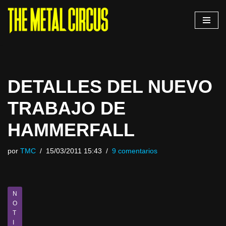
Saltar
al
contenido
DETALLES DEL NUEVO
TRABAJO DE
HAMMERFALL
por
TMC
15/03/2011 15:43
9 comentarios
N
O
T
I