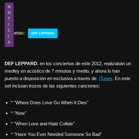
N
O
T
I
C
Etiquetas:
DEF LEPPARD
I
A
DEF LEPPARD
, en los conciertos de este 2012, realizaban un
medley en acústico de 7 minutos y medio, y ahora lo han
puesto a disposición en exclusiva a través de
iTunes
. En este
set incluían trozos de las siguientes canciones:
* "Where Does Love Go When It Dies"
* "Now"
* "When Love and Hate Collide"
* "Have You Ever Needed Someone So Bad"