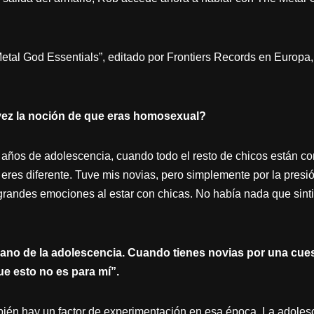
etal God Essentials”, editado por Frontiers Records en Europa,
vez la noción de que eras homosexual?
 años de adolescencia, cuando todo el resto de chicos están c
 eres diferente. Tuve mis novias, pero simplemente por la presi
grandes emociones al estar con chicas. No había nada que sinti
iano de la adolescencia. Cuando tienes novias por una cues
ue esto no es para mí”.
bién hay un factor de experimentación en esa época. La adole