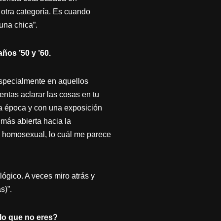
otra categoría. Es cuando
una chica”.
ños ’50 y ’60.
especialmente en aquellos
ntas aclarar las cosas en tu
la época y con una exposición
más abierta hacia la
 homosexual, lo cuál me parece
lógico. A veces miro atrás y
s)”.
 lo que no eres?