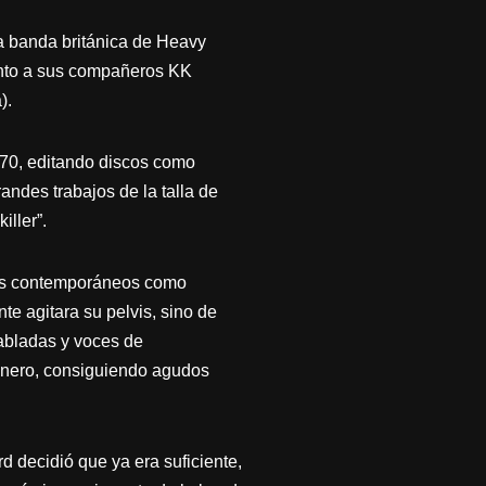
a banda británica de Heavy
unto a sus compañeros KK
).
’70, editando discos como
andes trabajos de la talla de
iller”.
ros contemporáneos como
agitara su pelvis, sino de
iabladas y voces de
género, consiguiendo agudos
 decidió que ya era suficiente,