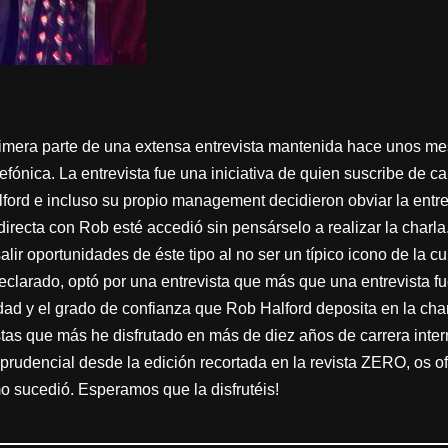
primera parte de una extensa entrevista mantenida hace unos m
fónica. La entrevista fue una iniciativa de quien suscribe de ca
lford e incluso su propio management decidieron obviar la entr
irecta con Rob esté accedió sin pensárselo a realizar la charl
lir oportunidades de éste tipo al no ser un típico icono de la cu
eclarado, optó por una entrevista que más que una entrevista f
d y el grado de confianza que Rob Halford deposita en la charl
istas que más he disfrutado en más de diez años de carrera int
rudencial desde la edición recortada en la revista ZERO, os o
omo sucedió. Esperamos que la disfrutéis!