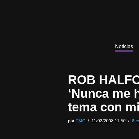
Saltar
al
contenido
Noticias
ROB HALFORD
‘Nunca me h
tema con mi
por
TMC
11/02/2008 11:50
6 c