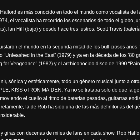
Halford es más conocido en todo el mundo como vocalista de l
, el vocalista ha recorrido los escenarios de todo el globo j
), Ian Hill (bajo) y desde hace tres lustros, Scott Travis (batería
istaron el mundo en la segunda mitad de los bulliciosos años 
to “Unleashed In the East” (1979) y ya en la década de los ’80 gr
ng for Vengeance” (1982) y el archiconocido disco de 1990 “Paink
r, sónica y estéticamente, todo un género musical junto a ot
ISS o IRON MAIDEN. Ya no se trataba solo de que la gente 
 moviendo el cuello al ritmo de baterías pesadas, guitarras end
retamente, la de Rob ha sido una de las más definitorias del 
nsiderable.
 y giras con decenas de miles de fans en cada show, Rob Halford