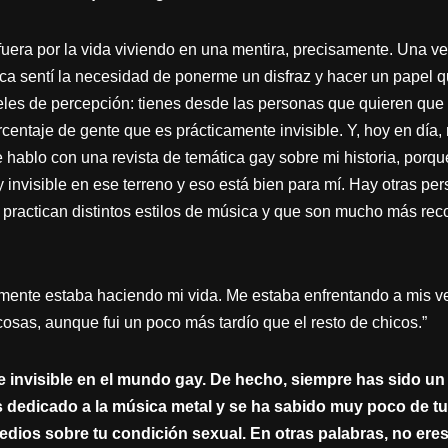
uera por la vida viviendo en una mentira, precisamente. Una vez
ca sentí la necesidad de ponerme un disfraz y hacer un papel q
iveles de percepción: tienes desde las personas que quieren qu
entaje de gente que es prácticamente invisible. Y, hoy en día
e hablo con una revista de temática gay sobre mi historia, porq
 invisible en ese terreno y eso está bien para mí. Hay otras pe
 practican distintos estilos de música y que son mucho más rec
lemente estaba haciendo mi vida. Me estaba enfrentando a mis 
osas, aunque fui un poco más tardío que el resto de chicos.”
 invisible en el mundo gay. De hecho, siempre has sido un
as dedicado a la música metal y se ha sabido muy poco de tu
ios sobre tu condición sexual. En otras palabras, no ere