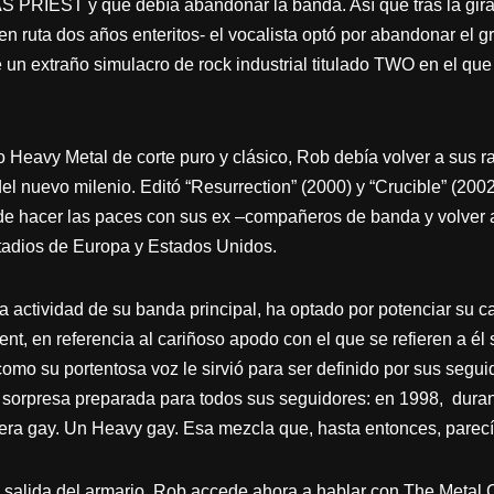
PRIEST y que debía abandonar la banda. Así que tras la gira
o en ruta dos años enteritos- el vocalista optó por abandonar el 
 un extraño simulacro de rock industrial titulado TWO en el q
o Heavy Metal de corte puro y clásico, Rob debía volver a sus 
 del nuevo milenio. Editó “Resurrection” (2000) y “Crucible” (2002
s de hacer las paces con sus ex –compañeros de banda y volv
estadios de Europa y Estados Unidos.
actividad de su banda principal, ha optado por potenciar su car
, en referencia al cariñoso apodo con el que se refieren a él 
omo su portentosa voz le sirvió para ser definido por sus segui
a sorpresa preparada para todos sus seguidores: en 1998, dura
era gay. Un Heavy gay. Esa mezcla que, hasta entonces, parecí
salida del armario, Rob accede ahora a hablar con The Metal C