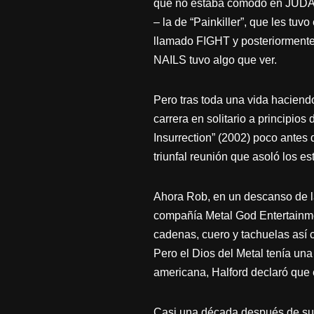
que no estaba cómodo en JUDAS 
– la de “Painkiller”, que les tuv
llamado FIGHT y posteriormente
NAILS tuvo algo que ver.
Pero tras toda una vida haciend
carrera en solitario a principios
Insurrection” (2002) poco ante
triunfal reunión que asoló los 
Ahora Rob, en un descanso de la 
compañía Metal God Entertainment
cadenas, cuero y tachuelas así c
Pero el Dios del Metal tenía un
americana, Halford declaró que 
Casi una década después de su 