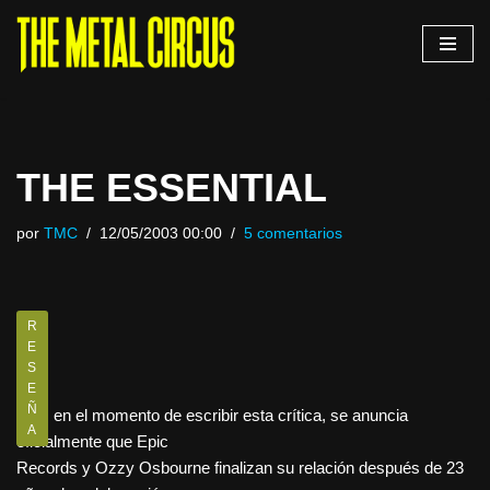
Saltar
al
contenido
THE ESSENTIAL
por
TMC
12/05/2003 00:00
5 comentarios
R
E
S
E
Ñ
Hoy, en el momento de escribir esta crítica, se anuncia
A
oficialmente que Epic
Records y Ozzy Osbourne finalizan su relación después de 23