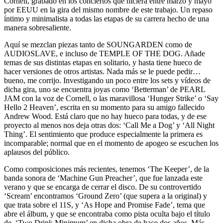
Cornell, grabado en los conciertos que hiciera entre marzo y mayo
por EEUU en la gira del mismo nombre de este trabajo. Un repaso
íntimo y minimalista a todas las etapas de su carrera hecho de una
manera sobresaliente.
Aquí se mezclan piezas tanto de SOUNGARDEN como de
AUDIOSLAVE, e incluso de TEMPLE OF THE DOG. Añade
temas de sus distintas etapas en solitario, y hasta tiene hueco de
hacer versiones de otros artistas. Nada más se le puede pedir…
bueno, me corrijo. Investigando un poco entre los sets y vídeos de
dicha gira, uno se encuentra joyas como ‘Betterman’ de PEARL
JAM con la voz de Cornell, o las maravillosa ‘Hunger Strike’ o ‘Say
Hello 2 Heaven’, escrita en su momento para su amigo fallecido
Andrew Wood. Está claro que no hay hueco para todas, y de ese
proyecto al menos nos deja otras dos: ‘Call Me a Dog’ y ‘All Night
Thing’. El sentimiento que produce especialmente la primera es
incomparable; normal que en el momento de apogeo se escuchen los
aplausos del público.
Como composiciones más recientes, tenemos ‘The Keeper’, de la
banda sonora de ‘Machine Gun Preacher’, que fue lanzada este
verano y que se encarga de cerrar el disco. De su controvertido
‘Scream’ encontramos ‘Ground Zero’ (que supera a la original) y
que trata sobre el 11S, y ‘As Hope and Promise Fade’, tema que
abre el álbum, y que se encontraba como pista oculta bajo el título
de ‘Two Drink Minimum’ en dicha obra de hace dos años. Más