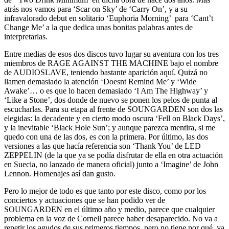
atrás nos vamos para ‘Scar on Sky’ de ‘Carry On’, y a su
infravalorado debut en solitario ‘Euphoria Morning’ para ‘Cant’t
Change Me’ a la que dedica unas bonitas palabras antes de
interpretarlas.
Entre medias de esos dos discos tuvo lugar su aventura con los tres
miembros de RAGE AGAINST THE MACHINE bajo el nombre
de AUDIOSLAVE, teniendo bastante aparición aquí. Quizá no
llamen demasiado la atención ‘Doesnt Remind Me’ y ‘Wide
Awake’… o es que lo hacen demasiado ‘I Am The Highway’ y
‘Like a Stone’, dos donde de nuevo se ponen los pelos de punta al
escucharlas. Para su etapa al frente de SOUNGARDEN son dos las
elegidas: la decadente y en cierto modo oscura ‘Fell on Black Days’,
y la inevitable ‘Black Hole Sun’; y aunque parezca mentira, si me
quedo con una de las dos, es con la primera. Por último, las dos
versiones a las que hacía referencia son ‘Thank You’ de LED
ZEPPELIN (de la que ya se podía disfrutar de ella en otra actuación
en Suecia, no lanzado de manera oficial) junto a ‘Imagine’ de John
Lennon. Homenajes así dan gusto.
Pero lo mejor de todo es que tanto por este disco, como por los
conciertos y actuaciones que se han podido ver de
SOUNGARDEN en el último año y medio, parece que cualquier
problema en la voz de Cornell parece haber desaparecido. No va a
repetir los agudos de sus primeros tiempos, pero no tiene por qué, ya