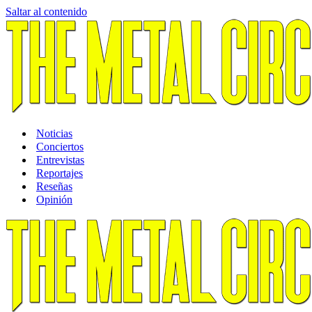
Saltar al contenido
Noticias
Conciertos
Entrevistas
Reportajes
Reseñas
Opinión