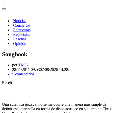
Menú
de
Menú
navegación
de
navegación
Noticias
Conciertos
Entrevistas
Reportajes
Reseñas
Opinión
Songbook
por
TMC
28/11/2011 09:53
07/08/2026 14:28
5 comentarios
Reseña
Una auténtica gozada, no se me ocurre una manera más simple de
definir esta maravilla en forma de disco acústico en solitario de Chris