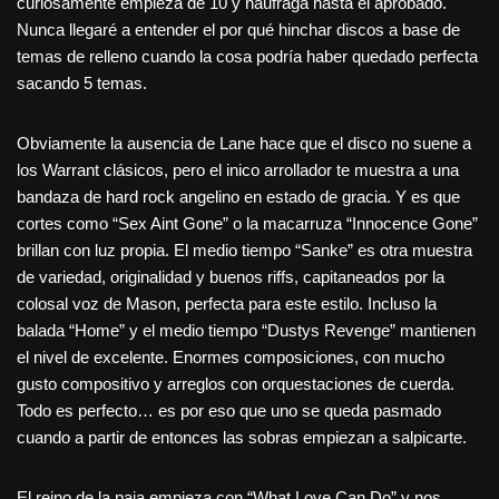
curiosamente empieza de 10 y naufraga hasta el aprobado.
Nunca llegaré a entender el por qué hinchar discos a base de
temas de relleno cuando la cosa podría haber quedado perfecta
sacando 5 temas.
Obviamente la ausencia de Lane hace que el disco no suene a
los Warrant clásicos, pero el inico arrollador te muestra a una
bandaza de hard rock angelino en estado de gracia. Y es que
cortes como “Sex Aint Gone” o la macarruza “Innocence Gone”
brillan con luz propia. El medio tiempo “Sanke” es otra muestra
de variedad, originalidad y buenos riffs, capitaneados por la
colosal voz de Mason, perfecta para este estilo. Incluso la
balada “Home” y el medio tiempo “Dustys Revenge” mantienen
el nivel de excelente. Enormes composiciones, con mucho
gusto compositivo y arreglos con orquestaciones de cuerda.
Todo es perfecto… es por eso que uno se queda pasmado
cuando a partir de entonces las sobras empiezan a salpicarte.
El reino de la paja empieza con “What Love Can Do” y nos