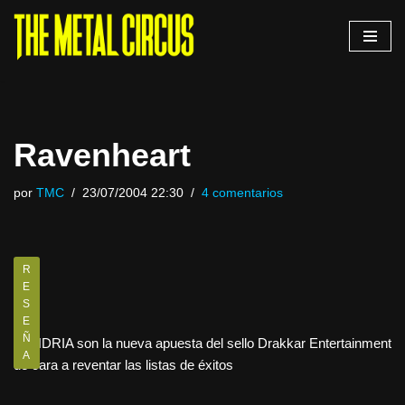
Saltar
al
contenido
Ravenheart
por
TMC
23/07/2004 22:30
4 comentarios
R
E
S
E
Ñ
XANDRIA son la nueva apuesta del sello Drakkar Entertainment
A
de cara a reventar las listas de éxitos