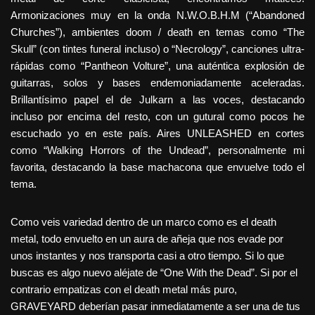
Armonizaciones muy en la onda N.W.O.B.H.M (“Abandoned
Churches”), ambientes doom / death en temas como “The
Skull” (con tintes funeral incluso) o “Necrology”, canciones ultra-
rápidas como “Pantheon Volture”, una auténtica explosión de
guitarras, solos y bases endemoniadamente aceleradas.
Brillantísimo papel el de Julkarn a las voces, destacando
incluso por encima del resto, con un gutural como pocos he
escuchado yo en este país. Aires UNLEASHED en cortes
como “Walking Horrors of the Undead”, personalmente mi
favorita, destacando la base machacona que envuelve todo el
tema.
Como veis variedad dentro de un marco como es el death
metal, todo envuelto en un aura de añeja que nos evade por
unos instantes y nos transporta casi a otro tiempo. Si lo que
buscas es algo nuevo aléjate de “One With the Dead”. Si por el
contrario empatizas con el death metal más puro,
GRAVEYARD deberían pasar inmediatamente a ser una de tus