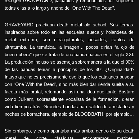
recogen GRAVEYARD, palpables y reconocibles por supuesto
todas ellas a lo largo y ancho de “One With The Dead”.
GRAVEYARD practican death metal old school. Sus temas,
inspirados sobre todo en las escuelas sueca y holandesa del
metal extremo, son ultra-guturales, pesados, cantos de
ultratumba. La temática, la imagen… pocos dirían “a ojo de
buen cubero” que se trata de una banda nacida en el siglo XXI.
La producción incluso se asemeja sobremanera a la que el 90%
de las bandas tenían a principios de los 90’. ¿Originalidad?
Intuyo que no es precisamente eso lo que los catalanes buscan
con “One With the Dead”, sino más bien dar rienda suelta a su
faceta más brutal, retomando así una idea que tanto Bastard
como Julkarn, sobresaliente vocalista de la formación, dieran
vida tiempo atrás. Grandes bandas han salido de amistades y
noches de borrachera, ejemplo de BLOODBATH, por ejemplo…
Sin embargo, y como apuntaba más arriba, dentro de su death
metal de corte clasicista, encontramos matices.