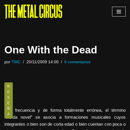
Saltar
al
contenido
One With the Dead
por
TMC
20/11/2009 14:00
6 comentarios
R
E
S
E
Ñ
Con frecuencia y de forma totalmente errónea, el término
A
“banda novel” se asocia a formaciones musicales cuyos
integrantes o bien son de corta edad o bien cuentan con poca o