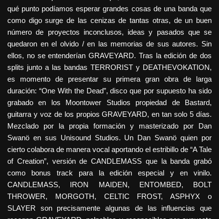
qué punto podíamos esperar grandes cosas de una banda que
como digo surge de las cenizas de tantas otras, de un buen
número de proyectos inconclusos, ideas y pasados que se
quedaron en el olvido / en las memorias de sus autores. Sin
ellos, no se entenderían GRAVEYARD. Tras la edición de dos
splits junto a las bandas TERRORIST y DEATHEVOKATION,
es momento de presentar su primera gran obra de larga
duración: “One With the Dead”, disco que por supuesto ha sido
grabado en los Moontower Studios propiedad de Bastard,
guitarra y voz de los propios GRAVEYARD, en tan solo 5 días.
Mezclado por la propia formación y masterizado por Dan
Swanö en sus Unisound Studios. Un Dan Swanö quien por
cierto colabora de manera vocal aportando el estribillo de “A Tale
of Creation”, versión de CANDLEMASS que la banda grabó
como bonus track para la edición especial y en vinilo.
CANDLEMASS, IRON MAIDEN, ENTOMBED, BOLT
THROWER, MORGOTH, CELTIC FROST, ASPHYX o
SLAYER son precisamente algunas de las influencias que