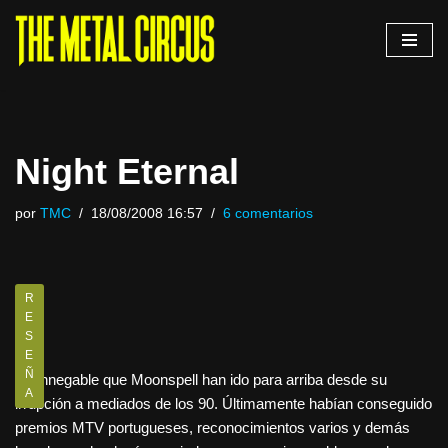
Saltar
al
contenido
Night Eternal
por
TMC
18/08/2008 16:57
6 comentarios
R
E
S
E
Ñ
Es innegable que Moonspell han ido para arriba desde su
A
irrupción a mediados de los 90. Últimamente habían conseguido
premios MTV portugueses, reconocimientos varios y demás