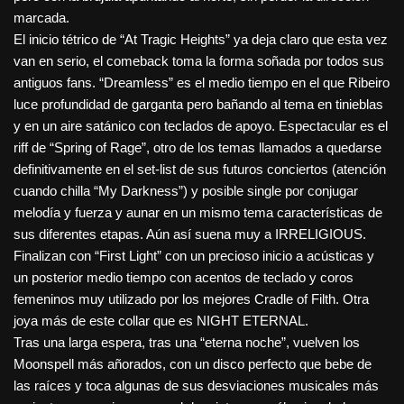
marcada.
El inicio tétrico de “At Tragic Heights” ya deja claro que esta vez
van en serio, el comeback toma la forma soñada por todos sus
antiguos fans. “Dreamless” es el medio tiempo en el que Ribeiro
luce profundidad de garganta pero bañando al tema en tinieblas
y en un aire satánico con teclados de apoyo. Espectacular es el
riff de “Spring of Rage”, otro de los temas llamados a quedarse
definitivamente en el set-list de sus futuros conciertos (atención
cuando chilla “My Darkness”) y posible single por conjugar
melodía y fuerza y aunar en un mismo tema características de
sus diferentes etapas. Aún así suena muy a IRRELIGIOUS.
Finalizan con “First Light” con un precioso inicio a acústicas y
un posterior medio tiempo con acentos de teclado y coros
femeninos muy utilizado por los mejores Cradle of Filth. Otra
joya más de este collar que es NIGHT ETERNAL.
Tras una larga espera, tras una “eterna noche”, vuelven los
Moonspell más añorados, con un disco perfecto que bebe de
las raíces y toca algunas de sus desviaciones musicales más