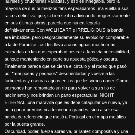
laureles y chucherías variadas, y eso es innegable, pero la
mayoría de sus primerizos fans esperábamos una vuelta a sus
raíces definitiva, que, si bien se iba adivinando progresivamente
en sus últimas obras, parecía que nunca llegaría
definitivamente. Con WOLHEART e IRRELIGIOUS la banda
era imbatible, pero desgraciadamente su evolución comparable
a la de Paradise Lost les llevó a unas aguas mucho más
calmadas en las que esperaban pescar a fans vía accesibilidad,
aunque manteniendo en parte su apuesta gótica y oscura.
Finalmente parece que se cierra el círculo y el rodeo que pasó
por “mariposas y pecados” desorientados y vuelve a las
turbulentas y oscuras aguas en las que les vimos nacer. Como
salmones han remontado un río para volver a su sitio de
nacimiento y nos brindan un parto espectacular: NIGHT
ETERNAL, una maravilla que les debe catapultar de nuevo, ya
no a ganar premios ni a telonear a grandes, sino a ser esa
banda de referencia que metió a Portugal en el mapa metálico
por la puerta grande.
Oscuridad, poder, fuerza abrasiva, brillantez compositiva y una