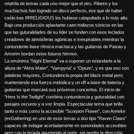
retahíla de temas cada uno mejor que el otro. Ribeiro y los
muchachos han logrado un disco perfecto, ese que de haber
caído tras IRRELIGIOUS les hubiese catapultado a lo más alto.
Bajo una producción aplastante caen trallazos sónicos en las
que las guturalidades de su líder se funden con esos teclados
creadores de atmósferas agónicas e irrespirables mientras la
contundente base rítmica machaca y las guitarras de Paixao y
Amorim bordan estos futuros himnos.
La omónima “Night Eternal” va a suponer un estandarte a la
altura de “Alma Mater”, “Vampyria” o “Opium”, y es que eso son
palabras mayores. Contundencia propia del black metal pero
manteniendo esa fuerza melódica y un riff a base de batería y
guitarras que marcará sus próximos conciertos. El inicio de
“Hers Is the Twilight” combina contundencia y guturalidad con
pasajes oscuros y a voz limpia. Espectacular tema que brilla
tanto o más como la accesible “Scorpion Flower”, con Anneke
(exGathering) en uno de esos temas a dúo tipo “Raven Claws”
capaces de indagar acertadamente en sonoridades accesibles
pero con la brújula apuntando al norte, sin perder la dirección