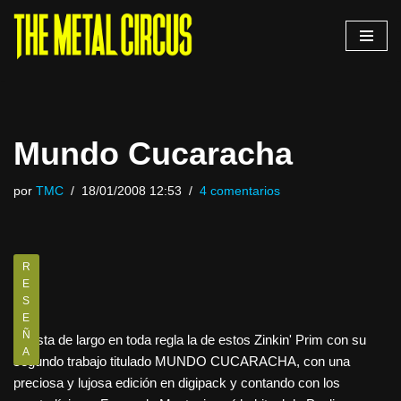
Saltar
al
contenido
Mundo Cucaracha
por
TMC
18/01/2008 12:53
4 comentarios
R
E
S
E
Ñ
Puesta de largo en toda regla la de estos Zinkin' Prim con su
A
segundo trabajo titulado MUNDO CUCARACHA, con una
preciosa y lujosa edición en digipack y contando con los