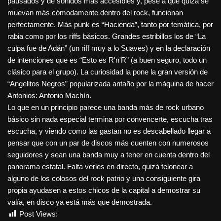
pausados y de sonidos más accesibles y, pese a que quizá se
muevan más cómodamente dentro del rock, funcionan
perfectamente. Más punk es “Hacienda”, tanto por temática, por
rabia como por los riffs básicos. Grandes estribillos los de “La
culpa fue de Adán” (un riff muy a lo Suaves) y en la declaración
de intenciones que es “Esto es R'n'R” (a buen seguro, todo un
clásico para el grupo). La curiosidad la pone la gran versión de
“Angelitos Negros” popularizada antaño por la máquina de hacer
Antonios: Antonio Machín.
Lo que en un principio parece una banda más de rock urbano
básico sin nada especial termina por convencerte, escucha tras
escucha, y viendo como las gastan no es descabellado llegar a
pensar que con un par de discos más cuenten con numerosos
seguidores y sean una banda muy a tener en cuenta dentro del
panorama estatal. Falta verles en directo, quizá telonear a
alguno de los colosos del rock patrio y una consiguiente gira
propia ayudasen a estos chicos de la capital a demostrar su
valía, en disco ya está más que demostrada.
Post Views:
1.466