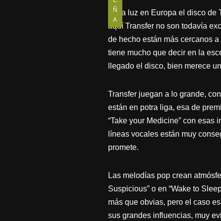
E
Ñ
Ve la luz en Europa el disco de 
A
aquí Transfer no son todavía e
de hecho están más cercanos a 
tiene mucho que decir en la esc
llegado el disco, bien merece u
Transfer juegan a lo grande, c
están en potra liga, esa de pre
“Take your Medicine” con esas 
líneas vocales están muy conseg
promete.
Las melodías pop crean atmósfe
Suspicious” o en “Wake to Sleep
más que obvias, pero el caso es
sus grandes influencias, muy ev