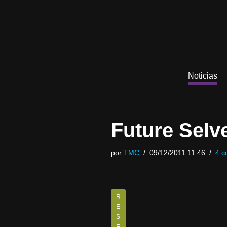
Saltar
al
contenido
Noticias
Future Selv
por
TMC
09/12/2011 11:46
4 c
R
E
S