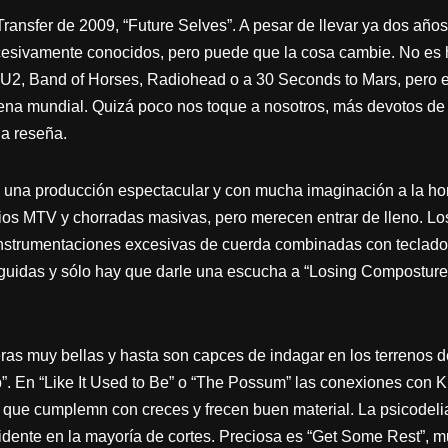
Transfer de 2009, “Future Selves”. A pesar de llevar ya dos año
xcesivamente conocidos, pero puede que la cosa cambie. No es
U2, Band of Horses, Radiohead o a 30 Seconds to Mars, pero e
ena mundial. Quizá poco nos toque a nosotros, más devotos de o
na reseña.
on una producción espectacular y con mucha imaginación a la h
mios MTV y chorradas masivas, pero merecen entrar de lleno. L
instrumentaciones excesivas de cuerda combinadas con teclado
uidas y sólo hay que darle una escucha a “Losing Composture” 
ras muy bellas y hasta son capces de indagar en los terrenos 
”. En “Like It Used to Be” o “The Possum” las conexiones con K
 que cumplemn con creces y frecen buen material. La psicodelia 
idente en la mayoría de cortes. Preciosa es “Get Some Rest”, mu