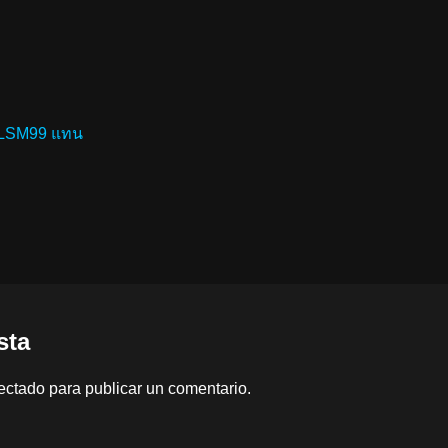
น LSM99 แทน
sta
ectado
para publicar un comentario.