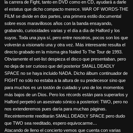
la carrera de Fight, tanto en DVD como en CD, ayudará a darle
el estatus que dicho compacto merece. WAR OF WORDS-THE
FILM se divide en dos partes, una primera estilo documental
sobre esos maravillosos años con la banda ensayando,
grabando, curiosidades varias y el día a día de Halford y los
suyos. Toda una joya sí, pero entre nosotros, pocos son los que
volverán a visionarlo una y otra vez. Más interesante resulta el
directo grabado en la misma gira Nailed To The Tour de 1993.
Obviamente el set-list despieza el disco que presentaban, pero
no deja de ser curioso que del posterior SMALL DEADLY
SPACE no se haya incluido NADA. Dicho álbum continuador de
FIGHT no sólo no estaba a la altura de su predecesor sino que
para muchos es un tostón de cuidado y uno de los momentos
más bajos de un Dios. Pero los récords están para superarlos y
Halford perpetró un asesinato sónico a posteriori: TWO, pero no
nos extenderemos pues daría para muchas páginas.
Receintemente reeditarán SMALL DEADLY SPACE pero dudo
que TWO sea reeditado, espero equivocarme…
Atacando de lleno el concierto vemos que cuenta con varias