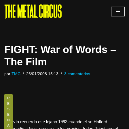
Saltar
al
contenido
FIGHT: War of Words –
The Film
por
TMC
26/01/2008 15:13
3 comentarios
R
E
S
E
Ñ
Todavía recuerdo ese lejano 1993 cuando el sr. Halford
A
sorprendió a fans, prensa y a los propios Judas Priest con el