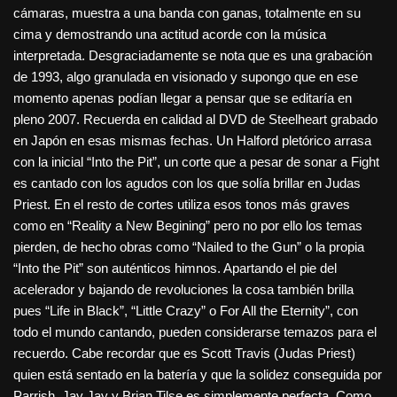
cámaras, muestra a una banda con ganas, totalmente en su
cima y demostrando una actitud acorde con la música
interpretada. Desgraciadamente se nota que es una grabación
de 1993, algo granulada en visionado y supongo que en ese
momento apenas podían llegar a pensar que se editaría en
pleno 2007. Recuerda en calidad al DVD de Steelheart grabado
en Japón en esas mismas fechas. Un Halford pletórico arrasa
con la inicial “Into the Pit”, un corte que a pesar de sonar a Fight
es cantado con los agudos con los que solía brillar en Judas
Priest. En el resto de cortes utiliza esos tonos más graves
como en “Reality a New Begining” pero no por ello los temas
pierden, de hecho obras como “Nailed to the Gun” o la propia
“Into the Pit” son auténticos himnos. Apartando el pie del
acelerador y bajando de revoluciones la cosa también brilla
pues “Life in Black”, “Little Crazy” o For All the Eternity”, con
todo el mundo cantando, pueden considerarse temazos para el
recuerdo. Cabe recordar que es Scott Travis (Judas Priest)
quien está sentado en la batería y que la solidez conseguida por
Parrish, Jay Jay y Brian Tilse es simplemente perfecta. Como