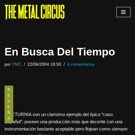
Saltar
al
contenido
En Busca Del Tiempo
por
TMC
22/06/2004 19:50
4 comentarios
R
E
S
E
Ñ
NOCTURNIA son un clarísimo ejemplo del típico “caso
A
Español”; poseen una producción más que decente con una
instrumentación bastante aceptable pero flojean como siempre