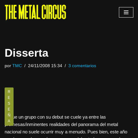
Saltar
al
contenido
Disserta
por
TMC
24/11/2008 15:34
3 comentarios
R
E
S
E
Ñ
El que un grupo con su debut se cuele ya entre las
A
promesas/inminentes realidades del panorama del metal
nacional no suele ocurrir muy a menudo. Pues bien, este año