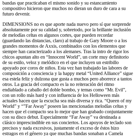
bandas que practicaban el mismo sonido y su estancamiento
compositivo hicieron que muchos no dieran un duro de cara a su
futuro devenir.
DIMENSIONS no es que aporte nada nuevo pero sí que sorprende
absolutamente por su calidad y, sobretodo, por la brillante inclusión
de melodías celtas en algunos cortes, que pueden recordar
(guardando las distancias, claro) al trabajo de Gary Moore o a los
grandes momentos de Axxis, combinados con los elementos que
siempre han caracterizado a los alemanes. Tras la intro de rigor los
chicos apuntan alto en “Innocent World”, un corte muy definitorio
de su estilo, veloz y melódico en el que incluyen un estribillo
apoyado por coros de niños. Esta vez han trabajado las labores de
composición a consciencia y la happy metal “United Alliance” sigue
esa estela feliz y dulzona que gusta a muchos pero aborrece a tantos
otros. La gracia del compacto es la no reiteración del ritmo
endiablado a caballo del doble bombo, y temas como “Mr. Evil”,
con un rollo más hard y con influencia de los Helloween más
actuales hacen que la escucha sea más diversa y rica. “Queen of my
World” y “”Far Away” poseen las mencionadas melodías celtas y
hacen que el compacto sea lo mejor que han grabado conjuntamente
con su disco debut. Especialmente “Far Away” va destinada a
clásico imprescindible en sus conciertos. Los apoyos de teclado son
precisos y nada excesivos, justamente el exceso de éstos hizo
estragos en el género ya que muchas bandas sonaban a Camela