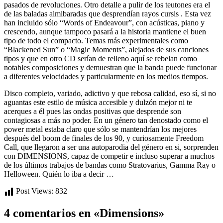
pasados de revoluciones. Otro detalle a pulir de los teutones era el
de las baladas almibaradas que desprendían rayos cursis . Esta vez
han incluido sólo “Words of Endeavour”, con acústicas, piano y
crescendo, aunque tampoco pasará a la historia mantiene el buen
tipo de todo el compacto. Temas más experimentales como
“Blackened Sun” o “Magic Moments”, alejados de sus canciones
tipos y que en otro CD serían de relleno aquí se rebelan como
notables composiciones y demuestran que la banda puede funcionar
a diferentes velocidades y particularmente en los medios tiempos.
Disco completo, variado, adictivo y que rebosa calidad, eso sí, si no
aguantas este estilo de música accesible y dulzón mejor ni te
acerques a él pues las ondas positivas que desprende son
contagiosas a más no poder. En un género tan denostado como el
power metal estaba claro que sólo se mantendrían los mejores
después del boom de finales de los 90, y curiosamente Freedom
Call, que llegaron a ser una autoparodia del género en si, sorprenden
con DIMENSIONS, capaz de competir e incluso superar a muchos
de los últimos trabajos de bandas como Stratovarius, Gamma Ray o
Helloween. Quién lo iba a decir …
Post Views:
832
4 comentarios en «Dimensions»