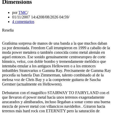
Dimensions
por
TMC
01/11/2007 14:42
08/08/2026 04:59
4 comentarios
Reseña
Gratísima sorpresa de manos de una banda a la que muchos daban
ya por denostada. Freedom Call irrumpieron en 1999 a caballo de la
moda power metalera o también conocida como metal alemán en
aquel entonces. Ese sonido genuinamente centroeuropeo de corte
hímnico, veloz, con doble bombo y tremendamente melódico que
intentaba emular a los antiguos Helloween o a los entonces
imbatibles Stratovarius o Gamma Ray. Precisamente de Gamma Ray
procedía su batería Dan Zimmerman, talento combinado al de la
melosa voz de Chris Bay y a la competente guitarra de Sascha
Gerstner (actualmente en Helloween).
Debutaron con el magnífico STAIRWAY TO FAIRYLAND con el
que llevaron el power metal hacia unos terrenos exageradamente
azucarados y almibarados, incluso llegaban a sonar como una buena
mezcla de power metal con villancicos navideños . Giraron hacia
terrenos más hard rock con ETERNITY pero la saturación de