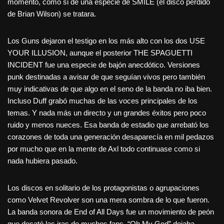
momento, como si de una especie de SMILE (el disco perdido
de Brian Wilson) se tratara.
Los Guns dejaron el testigo en los más alto con los dos USE
YOUR ILLUSION, aunque el posterior THE SPAGUETTI
INCIDENT fue una especie de bajón anecdótico. Versiones
punk destinadas a avisar de que seguían vivos pero también
muy indicativas de que algo en el seno de la banda no iba bien.
Incluso Duff grabó muchas de las voces principales de los
temas. Y nada más un directo y un grandes éxitos pero poco
ruido y menos nueces. Esa banda de estadio que arrebató los
corazones de toda una generación desaparecía en mil pedazos
por mucho que en la mente de Axl todo continuase como si
nada hubiera pasado.
Los discos en solitario de los protagonistas o agrupaciones
como Velvet Revolver son una mera sombra de lo que fueron.
La banda sonora de End of All Days fue un movimiento de peón
que desató las iras de muchos fans. “Oh My God” dejaba