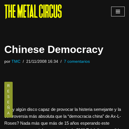
Saltar
al
contenido
Chinese Democracy
por
TMC
21/11/2008 16:34
7 comentarios
R
E
S
E
Ñ
¿Hay algún disco capaz de provocar la histeria semejante y la
A
controversia más absoluta que la “democracia china” de Ax-L-
Roses? Nada más que más de 15 años esperando este