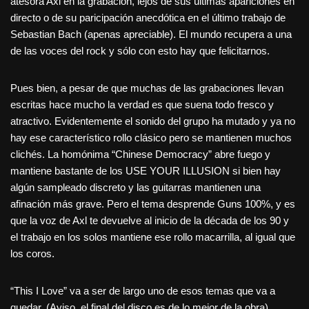
atesora Axl en la grabación, lejos de sus últimas apariciones en
directo o de su paricipación anecdótica en el último trabajo de
Sebastian Bach (apenas apreciable). El mundo recupera a una
de las voces del rock y sólo con esto hay que felicitarnos.
Pues bien, a pesar de que muchas de las grabaciones llevan
escritas hace mucho la verdad es que suena todo fresco y
atractivo. Evidentemente el sonido del grupo ha mutado y ya no
hay ese característico rollo clásico pero se mantienen muchos
clichés. La homónima “Chinese Democracy” abre fuego y
mantiene bastante de los USE YOUR ILLUSION si bien hay
algún sampleado discreto y las guitarras mantienen una
afinación más grave. Pero el tema desprende Guns 100%, y es
que la voz de Axl te devuelve al inicio de la década de los 90 y
el trabajo en los solos mantiene ese rollo macarrilla, al igual que
los coros.
“This I Love” va a ser de largo uno de esos temas que va a
quedar. (Aviso, el final del disco es de lo mejor de la obra).