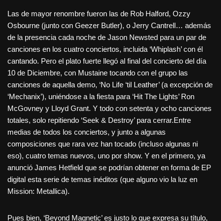
Las de mayor renombre fueron las de Rob Halford, Ozzy
Osbourne (junto con Geezer Butler), o Jerry Cantrell… además
de la presencia cada noche de Jason Newsted para un par de
canciones en los cuatro conciertos, incluida ‘Whiplash’ con él
cantando. Pero el plato fuerte llegó al final del concierto del día
10 de Diciembre, con Mustaine tocando con el grupo las
canciones de aquella demo, ‘No Life ‘til Leather’ (a excepción de
‘Mechanix’), uniéndose a la fiesta para ‘Hit The Lights’ Ron
McGovney y Lloyd Grant. Y todo con setenta y ocho canciones
totales, solo repitiendo ‘Seek & Destroy’ para cerrar.Entre
medias de todos los conciertos, y junto a algunas
composiciones que rara vez han tocado (incluso algunas ni
eso), cuatro temas nuevos, uno por show. Y en el primero, ya
anunció James Hetfield que se podrían obtener en forma de EP
digital esta serie de temas inéditos (que alguno vio la luz en
Mission: Metallica).
Pues bien, ‘Beyond Magnetic’ es justo lo que expresa su título,