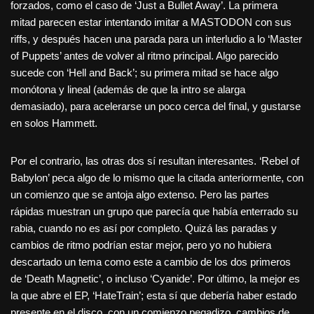
forzados, como el caso de ‘Just a Bullet Away’. La primera
mitad parecen estar intentando imitar a MASTODON con sus
riffs, y después hacen una parada para un interludio a lo ‘Master
of Puppets’ antes de volver al ritmo principal. Algo parecido
sucede con ‘Hell and Back’; su primera mitad se hace algo
monótona y lineal (además de que la intro se alarga
demasiado), para acelerarse un poco cerca del final, y gustarse
en solos Hammett.
Por el contrario, las otras dos sí resultan interesantes. ‘Rebel of
Babylon’ peca algo de lo mismo que la citada anteriormente, con
un comienzo que se antoja algo extenso. Pero las partes
rápidas muestran un grupo que parecía que había enterrado su
rabia, cuando no es así por completo. Quizá las paradas y
cambios de ritmo podrían estar mejor, pero yo no hubiera
descartado un tema como este a cambio de los dos primeros
de ‘Death Magnetic’, o incluso ‘Cyanide’. Por último, la mejor es
la que abre el EP, ‘HateTrain’; esta sí que debería haber estado
presente en el disco, con un comienzo pegadizo, cambios de