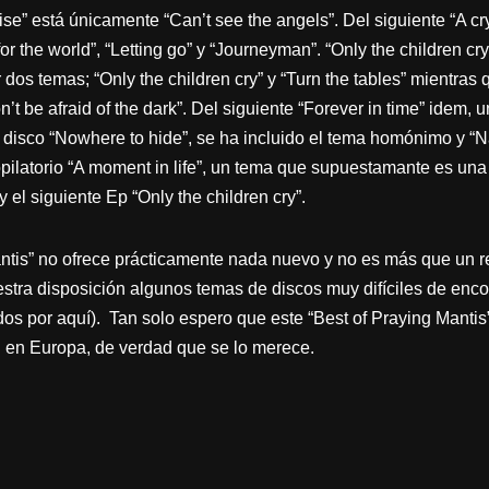
uise” está únicamente “Can’t see the angels”. Del siguiente “A cr
or the world”, “Letting go” y “Journeyman”. “Only the children cr
dos temas; “Only the children cry” y “Turn the tables” mientras q
n’t be afraid of the dark”. Del siguiente “Forever in time” idem, u
 disco “Nowhere to hide”, se ha incluido el tema homónimo y “
copilatorio “A moment in life”, un tema que supuestamante es un
y el siguiente Ep “Only the children cry”.
ntis” no ofrece prácticamente nada nuevo y no es más que un re
estra disposición algunos temas de discos muy difíciles de enc
dos por aquí). Tan solo espero que este “Best of Praying Mantis
en Europa, de verdad que se lo merece.