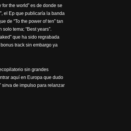
y for the world” es de donde se
y”, el Ep que publicaría la banda
ue de “To the power of ten” tan
n solo tema; “Best years”.
Naked” que ha sido regrabada
a bonus track sin embargo ya
copilatorio sin grandes
ontrar aquí en Europa que dudo
” sirva de impulso para relanzar