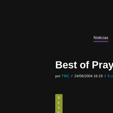
Saltar
al
contenido
Noticias
Best of Pra
por
TMC
24/06/2004 16:19
6 c
R
E
S