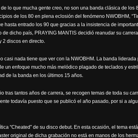
e lo que mucha gente creo, no son una banda clásica de los 
ncipios de los 80 en plena eclosión del fenómeno NWOBHM, “Time 
fue hasta entrado los 90 que gracias a la insistencia de importan
co de dicho país, PRAYING MANTIS decidió reanudar su carrera 
y 2 discos en directo.
o o casi nada tiene que ver con la NWOBHM. La banda liderada 
le un enfoque mucho más melódico plagado de teclados y estri
ad de la banda en los últimos 15 años.
rio tras tantos años de carrera, se recogen temas de toda su car
ente todavía puesto que se publicó el año pasado, por si a algu
mítica “Cheated” de su disco debut. En esta ocasión, el tema está
ster original de dicha grabación no está en manos de los herm