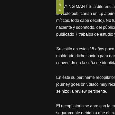
E
Ñ
PRAYING MANTIS, a diferencia d
A
tan solo publicarían un Lp a pri
míticos, todo cabe decirlo). No 
naciente y sobretodo, del públi
publicado 7 trabajos de estudio 
Su estilo en estos 15 años poc
moldeado dicho sonido para dar
convertido en la seña de identid
En éste su pertinente recopilato
journey goes on”, disco muy reci
se hizo la review pertinente.
El recopilatorio se abre con la 
seguramente debido a que el ma