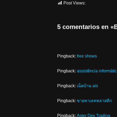
Post Views:
1.260
5 comentarios en 
Pingback:
free shows
Pingback:
assistência informátic
Pingback:
เน็ตบ้าน ais
Pingback:
ขายพาเลทพลาสติก
Pingback:
Aster Dex Trading