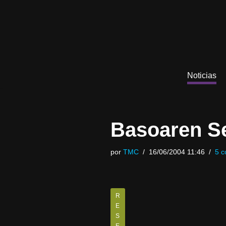
Saltar
al
contenido
Noticias
Basoaren S
por
TMC
16/06/2004 11:46
5 c
R
E
S