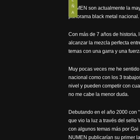
E
Ñ
NUMEN son actualmente la mayor
A
panorama black metal nacional.
Con más de 7 años de historia
alcanzar la mezcla perfecta ent
temas con una garra y una fuer
Muy pocas veces me he sentido 
nacional como con los 3 trabaj
nivel y pueden competir con cua
no me cabe la menor duda.
Debutando en el año 2000 con “H
que vio la luz a través del sell
con algunos temas más por Goi 
NUMEN publicarían su primer lar