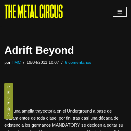
Saltar
al
contenido
Adrift Beyond
por
TMC
19/04/2011 10:07
6 comentarios
R
E
S
E
Ñ
Con una amplia trayectoria en el Underground a base de
A
lanzamientos de toda clase, por fin, tras casi una década de
existencia los germanos MANDATORY se deciden a editar su